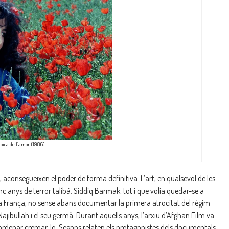
Èpica de l’amor (1986)
, aconsegueixen el poder de forma definitiva. L’art, en qualsevol de les
nc anys de terror talibà. Siddiq Barmak, tot i que volia quedar-se a
a a França, no sense abans documentar la primera atrocitat del règim
ibullah i el seu germà. Durant aquells anys, l’arxiu d’Afghan Film va
a ordenar cremar-lo. Segons relaten els protagonistes dels documentals