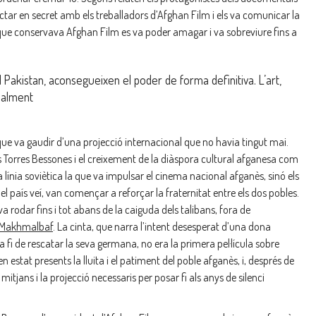
tactar en secret amb els treballadors d’Afghan Film i els va comunicar la
tan que conservava Afghan Film es va poder amagar i va sobreviure fins a
l Pakistan, aconsegueixen el poder de forma definitiva. L’art,
cialment
ue va gaudir d’una projecció internacional que no havia tingut mai.
es Torres Bessones i el creixement de la diàspora cultural afganesa com
ínia soviètica la que va impulsar el cinema nacional afganès, sinó els
del país veí, van començar a reforçar la fraternitat entre els dos pobles.
va rodar fins i tot abans de la caiguda dels talibans, fora de
 Makhmalbaf
. La cinta, que narra l’intent desesperat d’una dona
fi de rescatar la seva germana, no era la primera pel·lícula sobre
 estat presents la lluita i el patiment del poble afganès, i, després de
tjans i la projecció necessaris per posar fi als anys de silenci