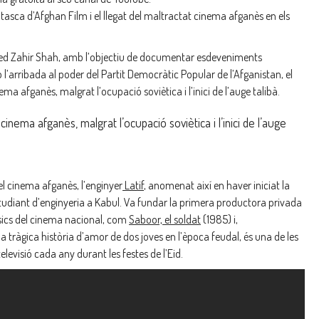
asca d’Afghan Film i el llegat del maltractat cinema afganès en els
med Zahir Shah, amb l’objectiu de documentar esdeveniments
’arribada al poder del Partit Democràtic Popular de l’Afganistan, el
ma afganès, malgrat l’ocupació soviètica i l’inici de l’auge talibà.
inema afganès, malgrat l’ocupació soviètica i l’inici de l’auge
el cinema afganès, l’enginyer
Latif
, anomenat així en haver iniciat la
udiant d’enginyeria a Kabul. Va fundar la primera productora privada
àssics del cinema nacional, com
Saboor, el soldat
(1985) i,
a tràgica història d’amor de dos joves en l’època feudal, és una de les
elevisió cada any durant les festes de l’Eid.