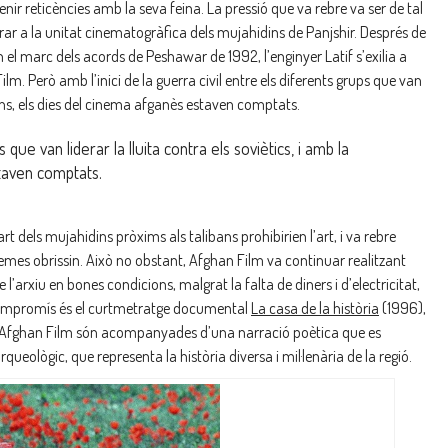
ir reticències amb la seva feina. La pressió que va rebre va ser de tal
egrar a la unitat cinematogràfica dels mujahidins de Panjshir. Després de
el marc dels acords de Peshawar de 1992, l’enginyer Latif s’exilia a
m. Però amb l’inici de la guerra civil entre els diferents grups que van
ibans, els dies del cinema afganès estaven comptats.
 que van liderar la lluita contra els soviètics, i amb la
staven comptats.
dels mujahidins pròxims als talibans prohibirien l’art, i va rebre
mes obrissin. Això no obstant, Afghan Film va continuar realitzant
l’arxiu en bones condicions, malgrat la falta de diners i d’electricitat,
 compromís és el curtmetratge documental
La casa de la història
(1996),
d’Afghan Film són acompanyades d’una narració poètica que es
eològic, que representa la història diversa i mil·lenària de la regió.