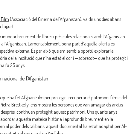
 Film
(Associació del Cinema de l’Afganistan), va dir uns dies abans
 l’agost.
an inundar breument de llibres i pel·lícules relacionats amb l’Afganistan.
rra a l’Afganistan. Lamentablement, bona part d’aquella oferta es
rspectiva externa. És per això que em sembla oportú explorar la
ria de la institució que n’ha estat el cor i —sobretot— que ha protegit i
ana fa 25 anys.
nacional de l’Afganistan
que ha fet Afghan Film per protegir i recuperar el patrimoni fílmic del
Pietra Brettkelly
, ens mostra les persones que van amagar els arxius
ys després, continuen protegint aquest patrimoni. Uns quants anys
 abordar aquesta mateixa història i aprofundir breument en la
etorn al poder dels talibans, aquest documental ha estat adaptat per Al-
a gratuïta al seu canal de YouTube.