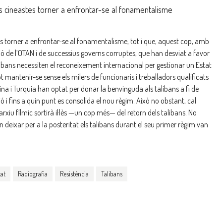
seus cineastes torner a enfrontar-se al fonamentalisme
stes torner a enfrontar-se al fonamentalisme, tot i que, aquest cop, amb
 de l’OTAN i de successius governs corruptes, que han desviat a favor
alibans necessiten el reconeixement internacional per gestionar un Estat
ot mantenir-se sense els milers de funcionaris i treballadors qualificats
ina i Turquia han optat per donar la benvinguda als talibans a fi de
ó i fins a quin punt es consolida el nou règim. Això no obstant, cal
arxiu fílmic sortirà il·lès —un cop més— del retorn dels talibans. No
deixar per a la posteritat els talibans durant el seu primer règim van
tat
Radiografia
Resistència
Talibans