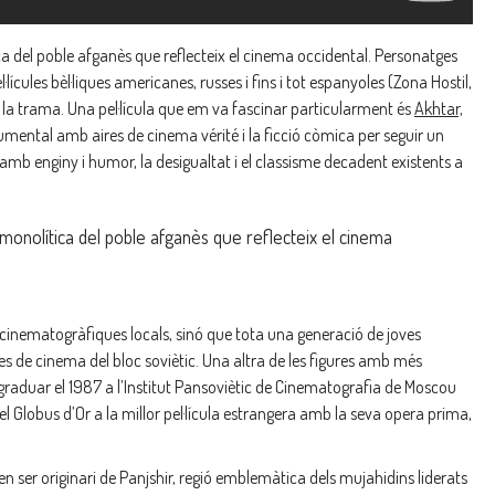
 del poble afganès que reflecteix el cinema occidental. Personatges
cules bèl·liques americanes, russes i fins i tot espanyoles (Zona Hostil,
la trama. Una pel·lícula que em va fascinar particularment és
Akhtar,
umental amb aires de cinema vérité i la ficció còmica per seguir un
amb enginy i humor, la desigualtat i el classisme decadent existents a
monolítica del poble afganès que reflecteix el cinema
cinematogràfiques locals, sinó que tota una generació de joves
oles de cinema del bloc soviètic. Una altra de les figures amb més
 graduar el 1987 a l’Institut Pansoviètic de Cinematografia de Moscou
 Globus d’Or a la millor pel·lícula estrangera amb la seva opera prima,
en ser originari de Panjshir, regió emblemàtica dels mujahidins liderats