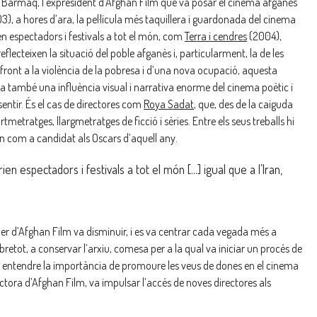
q Barmaq, l’expresident d’Afghan Film que va posar el cinema afganès
, a hores d’ara, la pel·lícula més taquillera i guardonada del cinema
ien espectadors i festivals a tot el món, com
Terra i cendres
(2004),
eflecteixen la situació del poble afganès i, particularment, la de les
 front a la violència de la pobresa i d’una nova ocupació, aquesta
a també una influència visual i narrativa enorme del cinema poètic i
 sentir. És el cas de directores com
Roya Sadat
, que, des de la caiguda
rtmetratges, llargmetratges de ficció i sèries. Entre els seus treballs hi
an com a candidat als Oscars d’aquell any.
en espectadors i festivals a tot el món […] igual que a l’Iran,
r d’Afghan Film va disminuir, i es va centrar cada vegada més a
bretot, a conservar l’arxiu, comesa per a la qual va iniciar un procés de
 van entendre la importància de promoure les veus de dones en el cinema
ectora d’Afghan Film, va impulsar l’accés de noves directores als