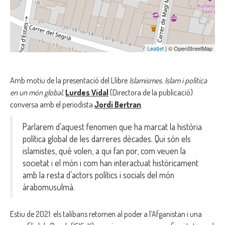
Leaflet
| © OpenStreetMap
Amb motiu de la presentació del Llibre
Islamismes. Islam i política
en un món global
,
Lurdes Vidal
(Directora de la publicació)
conversa amb el periodista
Jordi Bertran
.
Parlarem d’aquest fenomen que ha marcat la història
política global de les darreres dècades. Qui són els
islamistes, què volen, a qui fan por, com veuen la
societat i el món i com han interactuat històricament
amb la resta d’actors polítics i socials del món
àrabomusulmà.
Estiu de 2021: els talibans retornen al poder a l’Afganistan i una