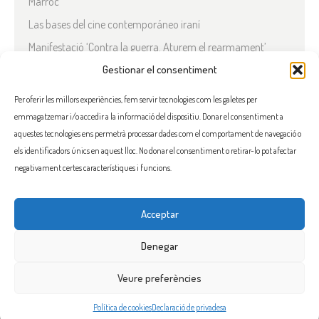
Marroc
Las bases del cine contemporáneo iraní
Manifestació ‘Contra la guerra. Aturem el rearmament’
En solidaritat amb el Líban
Gestionar el consentiment
Què està passant a l’Iran?
Per oferir les millors experiències, fem servir tecnologies com les galetes per
emmagatzemar i/o accedir a la informació del dispositiu. Donar el consentiment a
COMENTARIS RECENTS
aquestes tecnologies ens permetrà processar dades com el comportament de navegació o
els identificadors únics en aquest lloc. No donar el consentiment o retirar-lo pot afectar
negativament certes característiques i funcions.
Acceptar
FACEBOOK
INSTAGRAM
TWITTER
BLUESKY
YOUTUBE
Denegar
Veure preferències
Flama, promoure la solidaritat entre els pobles i el seu benestar
Política de cookies
Declaració de privadesa