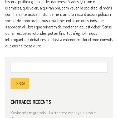
història política global de les darreres dècades. Qui són els
islamistes, què volen, a qui fan por, com veuen la societat i el món i
com han interactuat històricament amb la resta d’actors polítics i
socials del món àrabomusulmà i més enllà són qüestions que
s’aborden al llibre i que mirarem de tractar en aquest debat. Sense
donar respostes rotundes, potser fins i tot afegint-hi nous
interrogants, el debat ens ajudarà a entendre millor el món convuls
que ens ha tocat viure.
Cerca:
ENTRADES RECENTS
Moviments migratoris – La frontera espanyola amb el