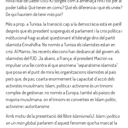
nova filial de Daesh (ISIS-K) sorgeix com a amenaça fins i tot per al
poder talibà. Què tenen en comú? Què els diferencia i què els uneix?
De qui hauríem de tenir més por?
Més a prop, a Tunísia, la transició cap a la democràcia està en perill
després que els president suspengués el parlament i la crisi política i
institucional hagi acabat qüestionant el lideratge dins del partit
islamista Ennahdha. No només a Tunísia els islamistes estan en
crisi. Al Marroc, les recents eleccions han desbancat del govern als
islamistes del PJD. Ja abans, a França, el president Macron va
impulsar una llei contra el que anomena “separatisme islamista”
que posa en el punt de mira les organitzacions islamistes al país
però que, de pas, coarta enormement la capacitat d’acció dels
activistes musulmans. Islam, política i activisme és un trinomi
complex de gestionar, no només a Europa, també als països de
majoria musulmana, on el trinomi es converteix en Islam polític,
activisme i autoritarisme.
Amb motiu de la presentació del llibre
Islamisme(s). Islam i política
en un món global
, parlarem d’aquest fenomen que ha marcat la