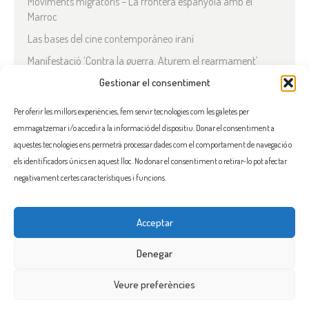
Moviments migratoris – La frontera espanyola amb el
Marroc
Las bases del cine contemporáneo iraní
Manifestació ‘Contra la guerra. Aturem el rearmament’
En solidaritat amb el Líban
Gestionar el consentiment
Què està passant a l’Iran?
Per oferir les millors experiències, fem servir tecnologies com les galetes per
emmagatzemar i/o accedir a la informació del dispositiu. Donar el consentiment a
COMENTARIS RECENTS
aquestes tecnologies ens permetrà processar dades com el comportament de navegació o
els identificadors únics en aquest lloc. No donar el consentiment o retirar-lo pot afectar
negativament certes característiques i funcions.
Acceptar
FACEBOOK
INSTAGRAM
TWITTER
BLUESKY
YOUTUBE
Denegar
Veure preferències
Flama, promoure la solidaritat entre els pobles i el seu benestar