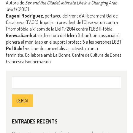
Autora de
Sex and the Citadel: Intimate Life in a Changing Arab
World
(2013)
Eugeni Rodríguez
, portaveu del Front d’Alliberament Gai de
Catalunya (FAGC). Impulsor i president de l’Observatori contra
l’Homofòbia així com de la Llei 11/2014 contra l’LGBTI-fòbia
Genwa Samhat
, exdirectora de Helem (Líban), una associació
pionera al món àrab en el suport i protecció a les persones LGBT
Pol Galofre
, cine-documentalista, activista trans i
feminista. Col·labora amb La Bonne, Centre de Cultura de Dones
Francesca Bonnemaison
Cerca:
ENTRADES RECENTS