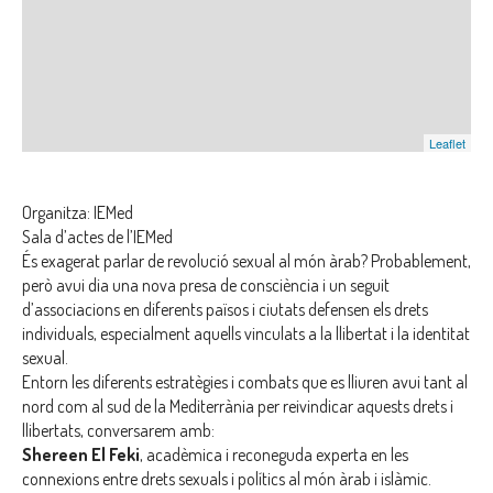
Leaflet
Organitza:
IEMed
Sala d’actes de l’IEMed
És exagerat parlar de revolució sexual al món àrab? Probablement,
però avui dia una nova presa de consciència i un seguit
d’associacions en diferents països i ciutats defensen els drets
individuals, especialment aquells vinculats a la llibertat i la identitat
sexual.
Entorn les diferents estratègies i combats que es lliuren avui tant al
nord com al sud de la Mediterrània per reivindicar aquests drets i
llibertats, conversarem amb:
Shereen El Feki
, acadèmica i reconeguda experta en les
connexions entre drets sexuals i polítics al món àrab i islàmic.