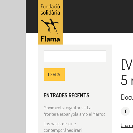
Cerca:
[V
5 
ENTRADES RECENTS
Doc
Moviments migratoris – La
frontera espanyola amb el Marroc
Las bases del cine
Una mi
contemporáneo iraní