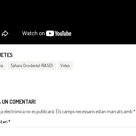
UETES
ia
Sàhara Occidental (RASD)
Vídeo
A UN COMENTARI
ça electrònica no es publicarà.
Els camps necessaris estan marcats amb
*
tari
*