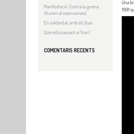
Una br
Manifestació ‘Contra la guerra.
1991 q
Aturem el rearmament’
En solidaritat amb el Líban
Què està passant a l’Iran?
COMENTARIS RECENTS