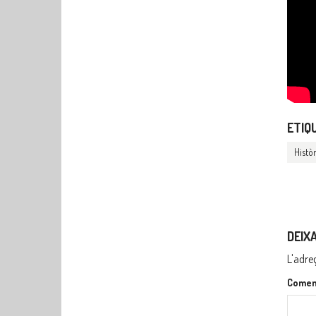
ETIQ
Històr
DEIX
L'adre
Comen