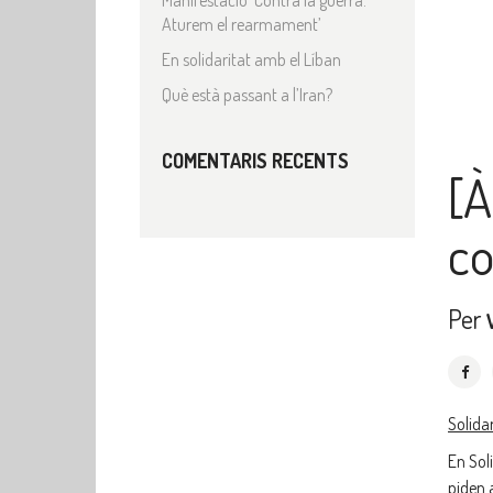
Manifestació ‘Contra la guerra.
Aturem el rearmament’
En solidaritat amb el Líban
Què està passant a l’Iran?
COMENTARIS RECENTS
[À
co
Per
Solida
En Sol
piden 