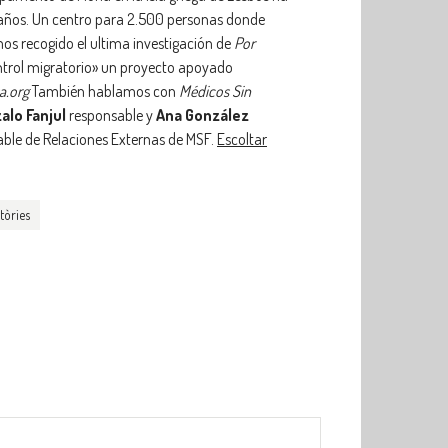
 años. Un centro para 2.500 personas donde
s recogido el ultima investigación de
Por
ontrol migratorio» un proyecto apoyado
a.org
También hablamos con
Médicos Sin
alo Fanjul
responsable y
Ana González
ble de Relaciones Externas de MSF.
Escoltar
tòries