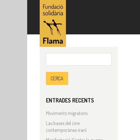
Cerca:
ENTRADES RECENTS
Moviments migratoris
Las bases del cine
contemporáneo iraní