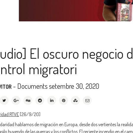
udio] El oscuro negocio de
ntrol migratori
-
Documents
setembre 30, 2020
VITOR
ridad RTVE
[26/9/20]
idaridad hablamos de migración en Europa, desde dos vertientes la realid
asilo huyendo de las guerras y los conflictos. El reciente incendio en el c