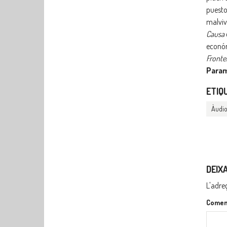
puesto
malviv
Causa
económ
Fronte
Para
ETIQ
Àudi
DEIX
L'adre
Comen