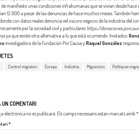
 de manifiesto unas condiciones infrahumanas que se vivían desde hace
ían 12.000 a pesar de las denuncias de hace muchos meses. También hemo
donde con datos reales denuncia «el oscuro negocio de la industria del c
icamente por la sociedad civil y particulares
https://donaciones.porcaus
ras
ya que existe otra alternativa a lo que está ocurriendo. Invitados;
Gonz
mo
investigadora de la Fundación Por Causa y
Raquel González
responsa
UETES
o
Control migratori
Europa
Indústria
Migracions
Polítiques migra
A UN COMENTARI
ça electrònica no es publicarà.
Els camps necessaris estan marcats amb
*
tari
*