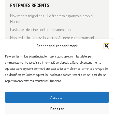
ENTRADES RECENTS
Moviments migratoris – La frontera espanyola amb el
Marroc
Las bases del cine contemporáneo iraní
Manifestació ‘Contra la guerra. Aturem el rearmament’
En solidaritat amb el Líban
Gestionar el consentiment
Què està passant a l’Iran?
Per oferir les millors experiències, fem servir tecnologies com les galetes per
emmagatzemar i/o accedir a la informació del dispositiu. Donar el consentiment a
COMENTARIS RECENTS
aquestes tecnologies ens permetrà processar dades com el comportament de navegació o
els identificadors únics en aquest lloc. No donar el consentiment o retirar-lo pot afectar
negativament certes característiques i funcions.
Acceptar
FACEBOOK
INSTAGRAM
TWITTER
BLUESKY
YOUTUBE
Denegar