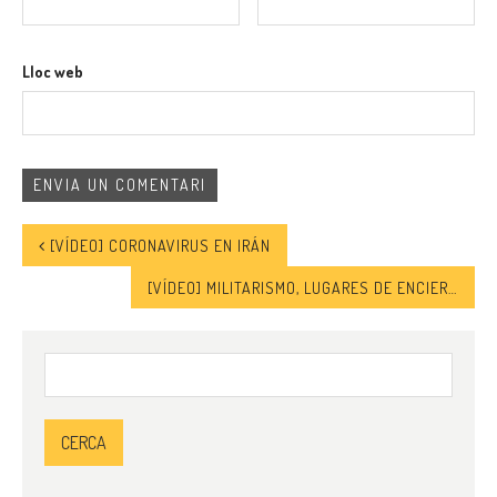
Lloc web
[VÍDEO] CORONAVIRUS EN IRÁN
[VÍDEO] MILITARISMO, LUGARES DE ENCIERRO Y CONTROL POBLACIONES EN PALESTINA Y AMÉRICA LATINA
Cerca: