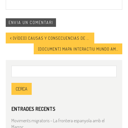
[VÍDEO] CAUSAS Y CONSECUENCIAS DE LOS CONFLICTOS EN ORIENTE PRÓXIMO: PRODUCCIÓ CULTURAL Y ARTÍSTICA
[DOCUMENT] MAPA INTERACTIU MUNDO AMURALLADO, HACIA EL APARTHEID GLOBAL
Cerca:
ENTRADES RECENTS
Moviments migratoris – La frontera espanyola amb el
Marroc