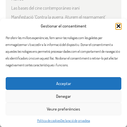
Las bases del cine contemporáneo iraní
Manifestació ‘Contra la guerra. Aturem el rearmament’
En solidaritat amb el Líban
Gestionar el consentiment
Què està passant a l’Iran?
Per oferir les millors experiències, fem servir tecnologies com les galetes per
emmagatzemar i/o accedir a la informació del dispositiu. Donar el consentiment a
COMENTARIS RECENTS
aquestes tecnologies ens permetrà processar dades com el comportament de navegació o
els identificadors únics en aquest lloc. No donar el consentiment o retirar-lo pot afectar
negativament certes característiques i funcions.
Acceptar
FACEBOOK
INSTAGRAM
TWITTER
BLUESKY
YOUTUBE
Denegar
Veure preferències
Flama, promoure la solidaritat entre els pobles i el seu benestar
Política de cookies
Declaració de privadesa