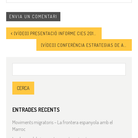
[VÍDEO] PRESENTACIÓ INFORME CIES 2019: DEU ANYS MIRANT CAP A UNA ALTRA BANDA
[VÍDEO] CONFERÈNCIA ESTRATEGIAS DE AUTOGESTIÓN Y DINÁMICAS DE LIDERAZGO FEMENINO EN COMUNIDADES REFUGIADAS (REGIÓN MENA)
Cerca:
ENTRADES RECENTS
Moviments migratoris – La frontera espanyola amb el
Marroc