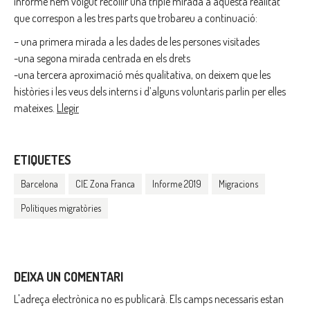
informe hem volgut recollir una triple mirada a aquesta realitat
que correspon a les tres parts que trobareu a continuació:
– una primera mirada a les dades de les persones visitades
-una segona mirada centrada en els drets
-una tercera aproximació més qualitativa, on deixem que les
històries i les veus dels interns i d’alguns voluntaris parlin per elles
mateixes.
Llegir
ETIQUETES
Barcelona
CIE Zona Franca
Informe 2019
Migracions
Polítiques migratòries
DEIXA UN COMENTARI
L'adreça electrònica no es publicarà.
Els camps necessaris estan