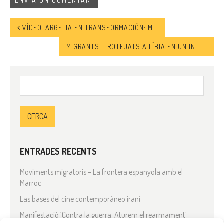
VÍDEO. ARGELIA EN TRANSFORMACIÓN: MOVILIZACIONES POR EL CAMBIO E INCERTIDUMBRE POLÍTICA
MIGRANTS TIROTEJATS A LÍBIA EN UN INTERCANVI DE FOC ENTRE FACCIONS
Cerca:
ENTRADES RECENTS
Moviments migratoris – La frontera espanyola amb el
Marroc
Las bases del cine contemporáneo iraní
Manifestació ‘Contra la guerra. Aturem el rearmament’