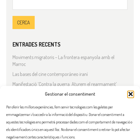
Cerca:
ENTRADES RECENTS
Moviments migratoris – La frontera espanyola amb el
Marroc
Las bases del cine contemporáneo iraní
Manifestació ‘Contra la guerra. Aturem el rearmament’
En solidaritat amb el Líban
Gestionar el consentiment
Què està passant a l’Iran?
Per oferir les millors experiències, fem servir tecnologies com les galetes per
emmagatzemar i/o accedir a la informació del dispositiu. Donar el consentiment a
COMENTARIS RECENTS
aquestes tecnologies ens permetrà processar dades com el comportament de navegació o
els identificadors únics en aquest lloc. No donar el consentiment o retirar-lo pot afectar
negativament certes característiques i funcions.