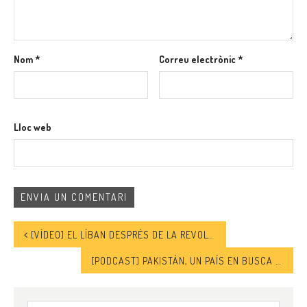
Nom
*
Correu electrònic
*
Lloc web
[VÍDEO] EL LÍBAN DESPRÉS DE LA REVOLTA D’OCTUBRE DE 2019: SITUACIÓ ACTUAL I PERSPECTIVES
[PODCAST] PAKISTÁN, UN PAÍS EN BUSCA DE SÍ MISMO