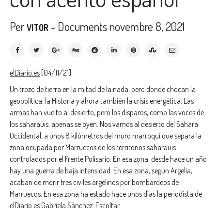
Per
-
Documents
novembre 8, 2021
VITOR
elDiario.es
[04/11/21]
Un trozo de tierra en la mitad de la nada, pero donde chocan la
geopolítica, la Historia y ahora también la crisis energética. Las
armas han vuelto al desierto, pero los disparos, como las voces de
los saharauis, apenas se oyen. Nos vamos al desierto del Sahara
Occidental, a unos 8 kilómetros del muro marroquí que separa la
zona ocupada por Marruecos de los territorios saharauis
controlados por el Frente Polisario. En esa zona, desde hace un año
hay una guerra de baja intensidad. En esa zona, según Argelia,
acaban de morir tres civiles argelinos por bombardeos de
Marruecos. En esa zona ha estado hace unos días la periodista de
elDiario.es Gabriela Sánchez.
Escoltar