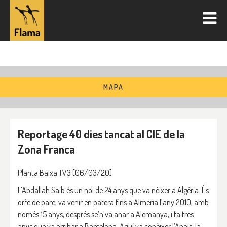
MAPA
Reportage 40 dies tancat al CIE de la
Zona Franca
Planta Baixa TV3 [06/03/20]
L’Abdallah Saib és un noi de 24 anys que va néixer a Algèria. És
orfe de pare, va venir en patera fins a Almeria l’any 2010, amb
només 15 anys, després se’n va anar a Alemanya, i fa tres
anys que va arribar a Barcelona. Aquí va conèixer l’Anaïs, la