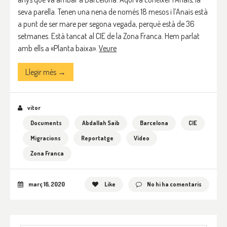
seva parella. Tenen una nena de només 18 mesos i l’Anaïs està
a punt de ser mare per segona vegada, perquè està de 36
setmanes. Està tancat al CIE de la Zona Franca. Hem parlat
amb ells a «Planta baixa».
Veure
Llegir més →
vitor
Documents
Abdallah Saib
Barcelona
CIE
Migracions
Reportatge
Vídeo
Zona Franca
març 16, 2020
Like
No hi ha comentaris