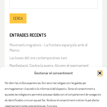
Cerca:
ENTRADES RECENTS
Moviments migratoris – La frontera espanyola amb el
Marroc
Las bases del cine contemporáneo iraní
Manifestació ‘Contra la guerra. Aturem el rearmament’
En solidaritat amb el Líban
Gestionar el consentiment
Què està passant a l’Iran?
Per oferir les millors experiències, fem servir tecnologies com les galetes per
emmagatzemar i/o accedir a la informació del dispositiu. Donar el consentiment a
COMENTARIS RECENTS
aquestes tecnologies ens permetrà processar dades com el comportament de navegació o
els identificadors únics en aquest lloc. No donar el consentiment o retirar-lo pot afectar
negativament certes característiques i funcions.