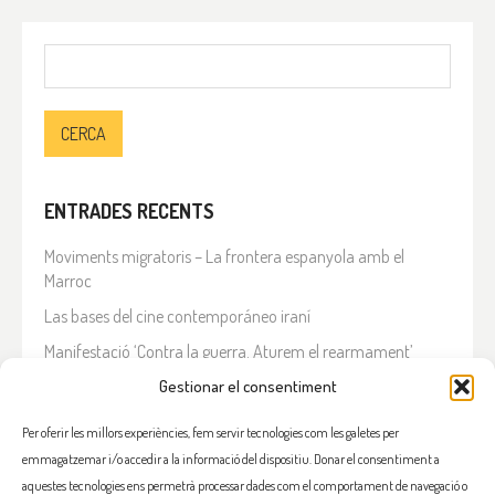
Cerca:
ENTRADES RECENTS
Moviments migratoris – La frontera espanyola amb el
Marroc
Las bases del cine contemporáneo iraní
Manifestació ‘Contra la guerra. Aturem el rearmament’
En solidaritat amb el Líban
Gestionar el consentiment
Què està passant a l’Iran?
Per oferir les millors experiències, fem servir tecnologies com les galetes per
emmagatzemar i/o accedir a la informació del dispositiu. Donar el consentiment a
COMENTARIS RECENTS
aquestes tecnologies ens permetrà processar dades com el comportament de navegació o