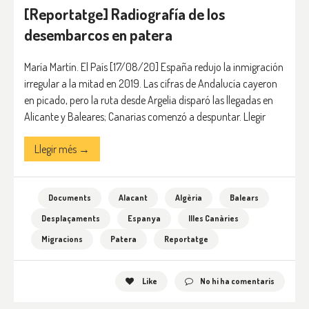
[Reportatge] Radiografía de los
desembarcos en patera
María Martín. El País [17/08/20] España redujo la inmigración
irregular a la mitad en 2019. Las cifras de Andalucía cayeron
en picado, pero la ruta desde Argelia disparó las llegadas en
Alicante y Baleares; Canarias comenzó a despuntar. Llegir
Llegir més →
Documents
Alacant
Algèria
Balears
Desplaçaments
Espanya
Illes Canàries
Migracions
Patera
Reportatge
Like
No hi ha comentaris