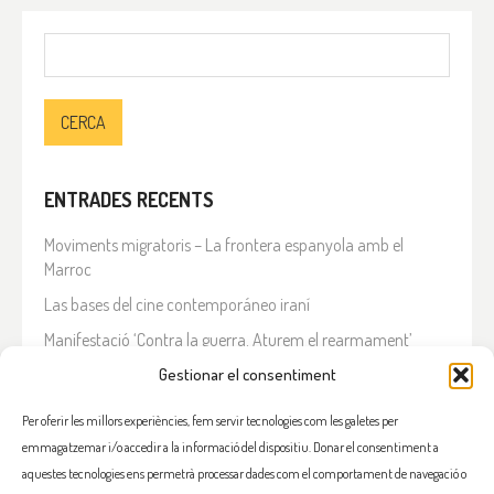
Cerca:
ENTRADES RECENTS
Moviments migratoris – La frontera espanyola amb el
Marroc
Las bases del cine contemporáneo iraní
Manifestació ‘Contra la guerra. Aturem el rearmament’
Gestionar el consentiment
En solidaritat amb el Líban
Què està passant a l’Iran?
Per oferir les millors experiències, fem servir tecnologies com les galetes per
emmagatzemar i/o accedir a la informació del dispositiu. Donar el consentiment a
COMENTARIS RECENTS
aquestes tecnologies ens permetrà processar dades com el comportament de navegació o