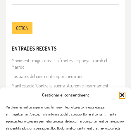
Cerca:
ENTRADES RECENTS
Moviments migratoris – La frontera espanyola amb el
Marroc
Las bases del cine contemporáneo iraní
Manifestació ‘Contra la guerra. Aturem el rearmament’
En solidaritat amb el Líban
Gestionar el consentiment
Què està passant a l’Iran?
Per oferir les millors experiències, fem servir tecnologies com les galetes per
emmagatzemar i/o accedir a la informació del dispositiu. Donar el consentiment a
COMENTARIS RECENTS
aquestes tecnologies ens permetrà processar dades com el comportament de navegació o
els identificadors únics en aquest lloc. No donar el consentiment o retirar-lo pot afectar