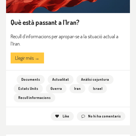
Què està passant a l’Iran?
Recull d’informacions per apropar-se a la situació actual a
l’Iran.
Llegir més →
Documents
Actualitat
Anàlisi cojuntura
Estats Units
Guerra
Iran
Israel
Recull informacions
Like
No hi ha comentaris