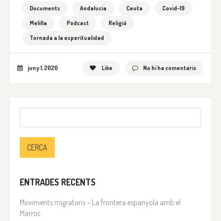
Documents
Andalucia
Ceuta
Covid-19
Melilla
Podcast
Religió
Tornada a la esperitualidad
juny 1, 2020
Like
No hi ha comentaris
Cerca:
ENTRADES RECENTS
Moviments migratoris – La frontera espanyola amb el
Marroc