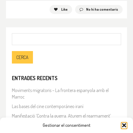
Like
No hi ha comentaris
Cerca:
ENTRADES RECENTS
Moviments migratoris – La frontera espanyola amb el
Marroc
Las bases del cine contemporáneo iraní
Manifestació ‘Contra la guerra. Aturem el rearmament’
En solidaritat amb el Líban
Gestionar el consentiment