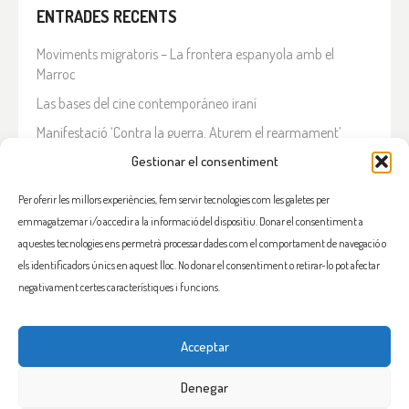
ENTRADES RECENTS
Moviments migratoris – La frontera espanyola amb el
Marroc
Las bases del cine contemporáneo iraní
Manifestació ‘Contra la guerra. Aturem el rearmament’
En solidaritat amb el Líban
Gestionar el consentiment
Què està passant a l’Iran?
Per oferir les millors experiències, fem servir tecnologies com les galetes per
emmagatzemar i/o accedir a la informació del dispositiu. Donar el consentiment a
COMENTARIS RECENTS
aquestes tecnologies ens permetrà processar dades com el comportament de navegació o
els identificadors únics en aquest lloc. No donar el consentiment o retirar-lo pot afectar
negativament certes característiques i funcions.
Acceptar
FACEBOOK
INSTAGRAM
TWITTER
BLUESKY
YOUTUBE
Denegar