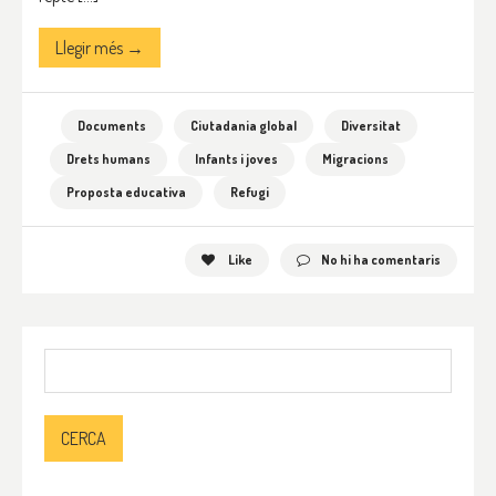
Llegir més →
Documents
Ciutadania global
Diversitat
Drets humans
Infants i joves
Migracions
Proposta educativa
Refugi
Like
No hi ha comentaris
Cerca: