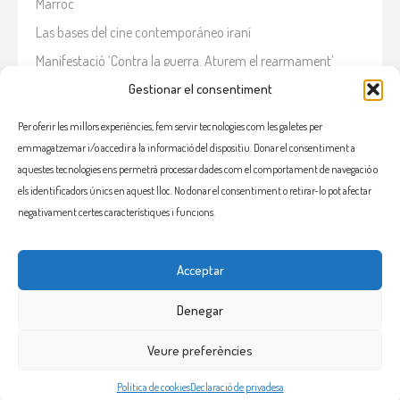
Marroc
Las bases del cine contemporáneo iraní
Manifestació ‘Contra la guerra. Aturem el rearmament’
En solidaritat amb el Líban
Gestionar el consentiment
Què està passant a l’Iran?
Per oferir les millors experiències, fem servir tecnologies com les galetes per
emmagatzemar i/o accedir a la informació del dispositiu. Donar el consentiment a
COMENTARIS RECENTS
aquestes tecnologies ens permetrà processar dades com el comportament de navegació o
els identificadors únics en aquest lloc. No donar el consentiment o retirar-lo pot afectar
negativament certes característiques i funcions.
Acceptar
FACEBOOK
INSTAGRAM
TWITTER
BLUESKY
YOUTUBE
Denegar
Veure preferències
Flama, promoure la solidaritat entre els pobles i el seu benestar
Política de cookies
Declaració de privadesa