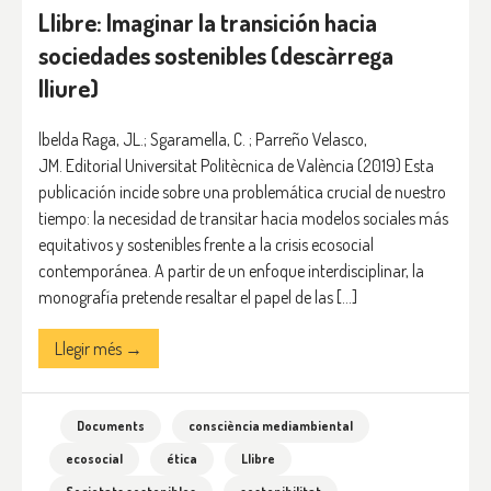
Llibre: Imaginar la transición hacia
sociedades sostenibles (descàrrega
lliure)
lbelda Raga, JL.; Sgaramella, C. ; Parreño Velasco,
JM. Editorial Universitat Politècnica de València (2019) Esta
publicación incide sobre una problemática crucial de nuestro
tiempo: la necesidad de transitar hacia modelos sociales más
equitativos y sostenibles frente a la crisis ecosocial
contemporánea. A partir de un enfoque interdisciplinar, la
monografía pretende resaltar el papel de las […]
Llegir més →
Documents
consciència mediambiental
ecosocial
ética
Llibre