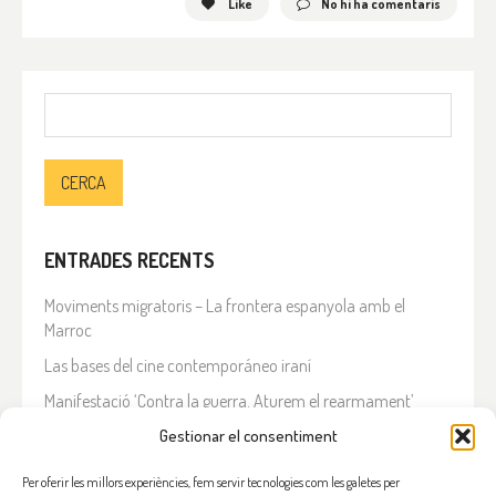
Like
No hi ha comentaris
Cerca:
ENTRADES RECENTS
Moviments migratoris – La frontera espanyola amb el
Marroc
Las bases del cine contemporáneo iraní
Manifestació ‘Contra la guerra. Aturem el rearmament’
En solidaritat amb el Líban
Gestionar el consentiment
Què està passant a l’Iran?
Per oferir les millors experiències, fem servir tecnologies com les galetes per