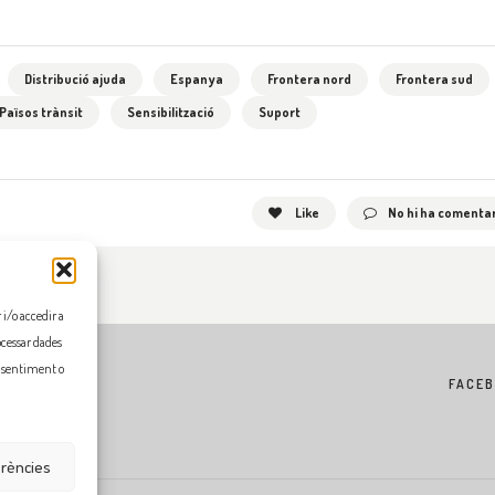
Distribució ajuda
Espanya
Frontera nord
Frontera sud
Països trànsit
Sensibilització
Suport
Like
No hi ha comentar
i/o accedir a
ocessar dades
onsentiment o
FACE
erències