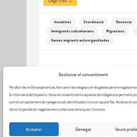
Llegir més →
Iniciatives
Coordinació
Denùncia
Immigrants subsaharians
Migracions
Xarxes migrants autoorganitzades
Gestionar el consentiment
Per oferir les millors experiències, fem servir tecnologies com les galetes per emmagatzemar 
la informació del dispositiu. Donar el consentiment a aquestes tecnologies ens permetrà pr
com el comportament de navegació o els identificadors únics en aquest lloc. No donar el c
retirar-lo pot afectar negativament certes característiques i funcions.
Acceptar
Denegar
Veure pref