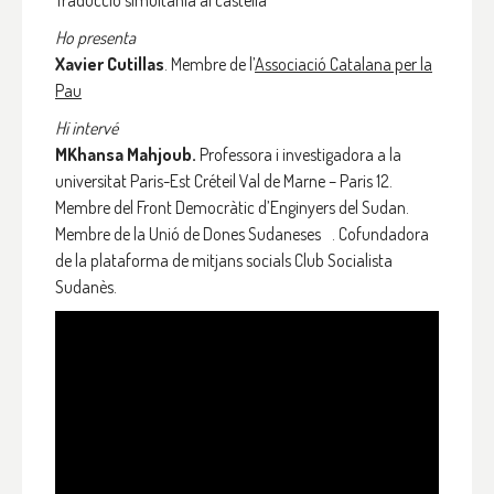
Traducció simultània al castellà
Ho presenta
Xavier Cutillas
. Membre de l’
Associació Catalana per la
Pau
Hi intervé
MKhansa Mahjoub.
Professora i investigadora a la
universitat Paris-Est Créteil Val de Marne – Paris 12.
Membre del Front Democràtic d’Enginyers del Sudan.
Membre de la Unió de Dones Sudaneses . Cofundadora
de la plataforma de mitjans socials Club Socialista
Sudanès.