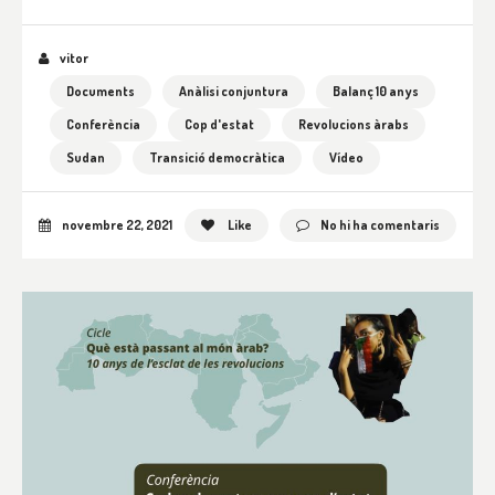
vitor
Documents
Anàlisi conjuntura
Balanç 10 anys
Conferència
Cop d'estat
Revolucions àrabs
Sudan
Transició democràtica
Vídeo
novembre 22, 2021
Like
No hi ha comentaris