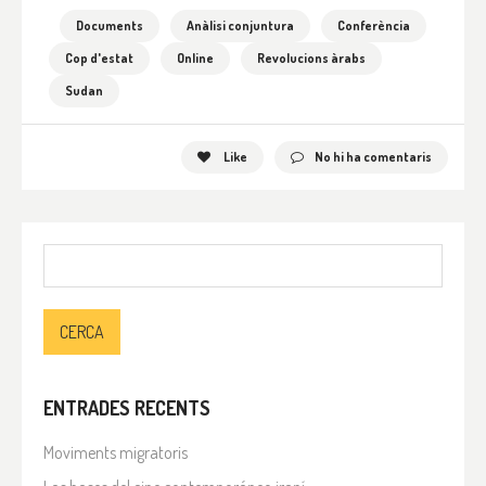
Documents
Anàlisi conjuntura
Conferència
Cop d'estat
Online
Revolucions àrabs
Sudan
Like
No hi ha comentaris
Cerca:
ENTRADES RECENTS
Moviments migratoris