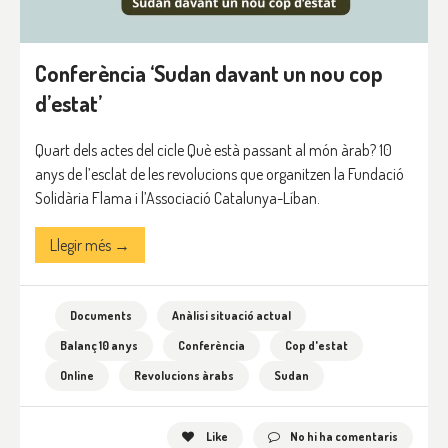
Conferència ‘Sudan davant un nou cop
d’estat’
Quart dels actes del cicle Què està passant al món àrab? 10
anys de l’esclat de les revolucions que organitzen la Fundació
Solidària Flama i l’Associació Catalunya-Líban.
Llegir més →
Documents
Anàlisi situació actual
Balanç 10 anys
Conferència
Cop d'estat
Online
Revolucions àrabs
Sudan
Like
No hi ha comentaris