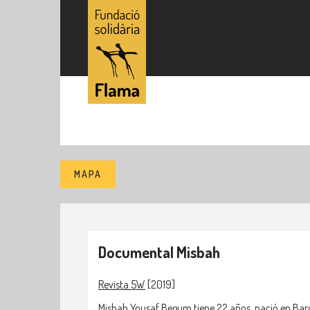
MAPA
Documental Misbah
Revista 5W
[2019]
Misbah Yousaf Begum tiene 22 años, nació en Barce