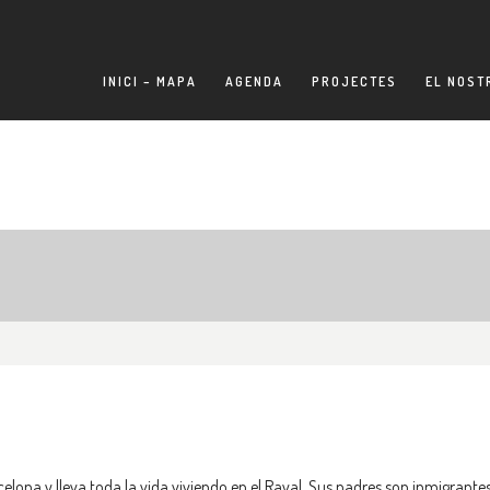
INICI – MAPA
AGENDA
PROJECTES
EL NOST
lona y lleva toda la vida viviendo en el Raval. Sus padres son inmigrante