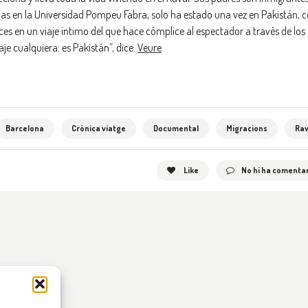
ticas en la Universidad Pompeu Fabra, solo ha estado una vez en Pakistán, 
es en un viaje íntimo del que hace cómplice al espectador a través de los
je cualquiera: es Pakistán”, dice.
Veure
Barcelona
Crònica viatge
Documental
Migracions
Rav
Like
No hi ha comentar