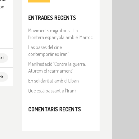
con
ENTRADES RECENTS
Moviments migratoris – La
frontera espanyola amb el Marroc
Las bases del cine
contemporáneo iraní
al
Manifestació ‘Contra la guerra.
Aturem el rearmament’
is
En solidaritat amb el Líban
Què està passant a l’Iran?
COMENTARIS RECENTS