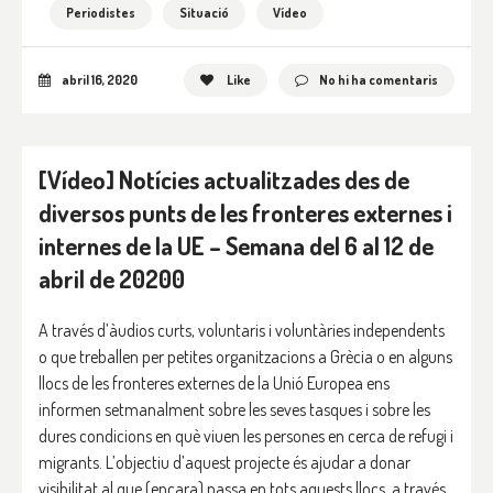
Periodistes
Situació
Vídeo
abril 16, 2020
Like
No hi ha comentaris
[Vídeo] Notícies actualitzades des de
diversos punts de les fronteres externes i
internes de la UE – Semana del 6 al 12 de
abril de 20200
A través d’àudios curts, voluntaris i voluntàries independents
o que treballen per petites organitzacions a Grècia o en alguns
llocs de les fronteres externes de la Unió Europea ens
informen setmanalment sobre les seves tasques i sobre les
dures condicions en què viuen les persones en cerca de refugi i
migrants. L’objectiu d’aquest projecte és ajudar a donar
visibilitat al que (encara) passa en tots aquests llocs, a través