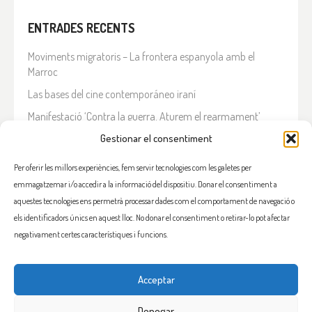
ENTRADES RECENTS
Moviments migratoris – La frontera espanyola amb el
Marroc
Las bases del cine contemporáneo iraní
Manifestació ‘Contra la guerra. Aturem el rearmament’
Gestionar el consentiment
En solidaritat amb el Líban
Què està passant a l’Iran?
Per oferir les millors experiències, fem servir tecnologies com les galetes per
emmagatzemar i/o accedir a la informació del dispositiu. Donar el consentiment a
COMENTARIS RECENTS
aquestes tecnologies ens permetrà processar dades com el comportament de navegació o
els identificadors únics en aquest lloc. No donar el consentiment o retirar-lo pot afectar
negativament certes característiques i funcions.
Acceptar
FACEBOOK
INSTAGRAM
TWITTER
BLUESKY
YOUTUBE
Denegar