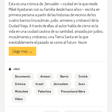
Esta es una crónica de Jerusalén —ciudad en la que reside
Mikel Ayestaran con su familia desde hace años— escrita en
primera persona a partir de las historias de vecinos de los
cuatro barrios (musulmán, judío, armenio y cristiano) de la
Ciudad Vieja. A través de ellas, el autor habla de cómo es la
vida en una ciudad cautiva de su santidad, ansiada por judíos,
musulmanes y cristianos, una Tierra Santa en la que
inevitablemente el pasado se come al futuro.
Veure
Llegir més →
vitor
Documents
Armeni
Barris
Cristià
Crònica
Israel
Jerusalem
Jueu
Mulsulmà
Palestina
Presentació llibre
Vídeo