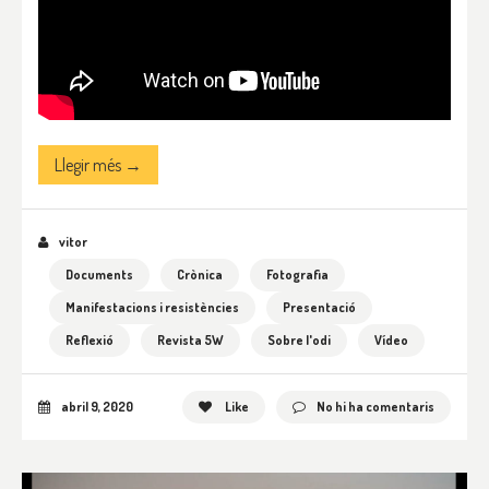
Llegir més →
vitor
Documents
Crònica
Fotografia
Manifestacions i resistències
Presentació
Reflexió
Revista 5W
Sobre l'odi
Vídeo
abril 9, 2020
Like
No hi ha comentaris