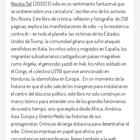
Revista 5W
[2020] El odio es un sentimiento fantasmal que
se sostiene sobre una caricatura”, escribe uno de los autores,
Bru Rovira. Este libro de crónica, reflexión y fotografía, de 256
páginas, explora las manifestaciones de odio —y la resistencia
contra él— en todo el planeta: las víctimas de los Estados
Unidos de Trump, la comunidad gitana que sufre ataques
xenófobos en Italia, los niños solos y migrados en España, los
migrantes subsaharianos castigados en países magrebíes
como Argelia, el genocidio yazidí en Irak, los niños soldado en
el Congo, el colectivo LGTBI que vive arrinconado en
Honduras, la islamofobia en Europa… En un momento de la
historia en que el odio sale de los márgenes para instalarse en
el centro del discurso político, este libro no solo construye un
marco teórico para entender uno de los grandes fenómenos
de nuestro tiempo, sino que explica desde África, América,
Asia, Europa y Oriente Medio las historias de sus
protagonistas. Crónicas de larga distancia para desentrañar el
odio. Crónicas impresas en papel que ahora, por
circunstancias extraordinarias, llegan también a la web.