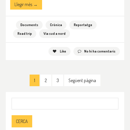
Llegir més →
Documents
Crònica
Reportatge
Road trip
Via sud a nord
Like
No hi ha comentaris
1
2
3
Següent pàgina
Cerca: