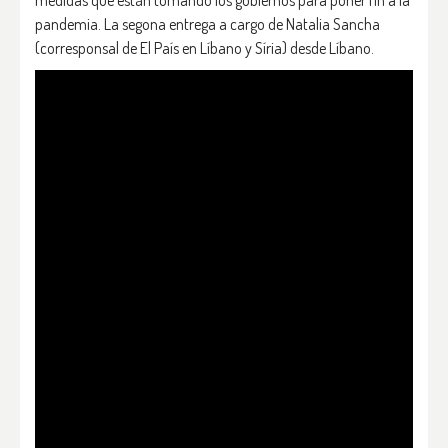
medidas que están tomando los gobiernos para poner fin a la
pandemia. La segona entrega a cargo de Natalia Sancha
(corresponsal de El País en Líbano y Síria) desde Líbano.