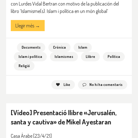
con Lurdes Vidal Bertran con motivo de la publicación del
libro ‘Islamisme(s). Islam i política en un món global’
Llegir més →
Documents
Crònica
Islam
Islam i política
Islamismes
Llibre
Política
Religió
Like
No hi ha comentaris
[Vídeo] Presentació llibre «Jerusalén,
santa y cautiva» de Mikel Ayestaran
Casa Árabe
[23/4/21]