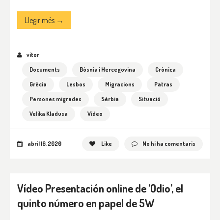
Llegir més →
vitor
Documents
Bòsnia i Hercegovina
Crònica
Grècia
Lesbos
Migracions
Patras
Persones migrades
Sèrbia
Situació
Velika Kladusa
Vídeo
abril 16, 2020
Like
No hi ha comentaris
Vídeo Presentación online de ‘Odio’, el
quinto número en papel de 5W