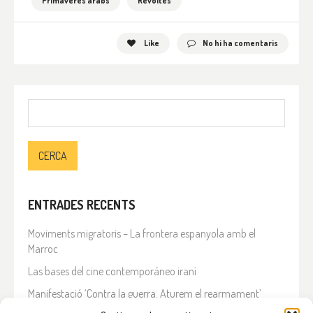
Primaveres àrabs
Revoltes
Like
No hi ha comentaris
Cerca:
ENTRADES RECENTS
Moviments migratoris – La frontera espanyola amb el
Marroc
Las bases del cine contemporáneo iraní
Manifestació ‘Contra la guerra. Aturem el rearmament’