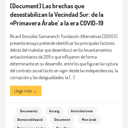
[Document] Las brechas que
desestabilizan la Vecindad Sur: de la
«Primavera Árabe’ a la era COVID-19
Ricard González Samaranch. Fundación Alternativas [2021] El
presente ensayo pretende identificar los principales factores
detrás del malestar que desembocó en los levantamientos
antiautoritarios de 2011 o que influyeron de forma
determinante en su desarrollo, entre los que figuran la ruptura
del contrato social tácito en vigor desde las independencias, la
corrupción y las desigualdades, la […]
Llegir més →
Documents
Assaig
Autoritarisme
Democratització
Document
Mon àrab