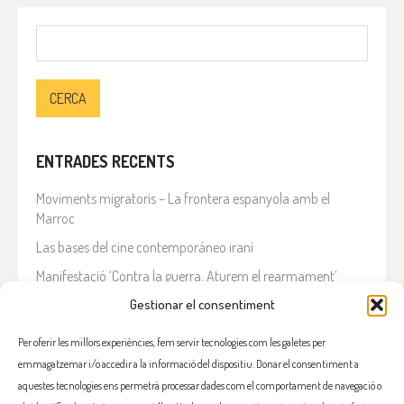
Cerca:
ENTRADES RECENTS
Moviments migratoris – La frontera espanyola amb el
Marroc
Las bases del cine contemporáneo iraní
Manifestació ‘Contra la guerra. Aturem el rearmament’
En solidaritat amb el Líban
Gestionar el consentiment
Què està passant a l’Iran?
Per oferir les millors experiències, fem servir tecnologies com les galetes per
emmagatzemar i/o accedir a la informació del dispositiu. Donar el consentiment a
COMENTARIS RECENTS
aquestes tecnologies ens permetrà processar dades com el comportament de navegació o