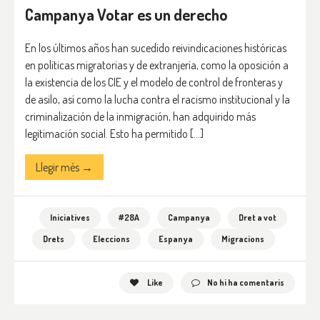
Campanya Votar es un derecho
En los últimos años han sucedido reivindicaciones históricas
en políticas migratorias y de extranjería, como la oposición a
la existencia de los CIE y el modelo de control de fronteras y
de asilo, así como la lucha contra el racismo institucional y la
criminalización de la inmigración, han adquirido más
legitimación social. Esto ha permitido […]
Llegir més →
Iniciatives
#28A
Campanya
Dret a vot
Drets
Eleccions
Espanya
Migracions
Like
No hi ha comentaris