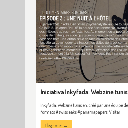
Iniciativa Inkyfada: Webzine tunis
Inkyfada. Webzine tunisien, créé par une équipe de
formats #swissleaks #panamapapers. Visitar
Llegir més →