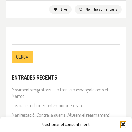
Like
No hi ha comentaris
Cerca:
ENTRADES RECENTS
Moviments migratoris – La frontera espanyola amb el
Marroc
Las bases del cine contemporáneo iraní
Manifestació ‘Contra la guerra. Aturem el rearmament’
En solidaritat amb el Líban
Gestionar el consentiment