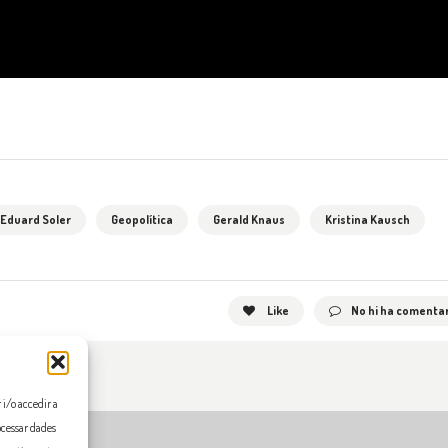
Eduard Soler
Geopolítica
Gerald Knaus
Kristina Kausch
Like
No hi ha comentar
i/o accedir a
ocessar dades