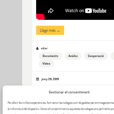
Llegir més →
vitor
Documents
Anàlisi
Cooperació
Vídeo
juny 26, 2019
Gestionar el consentiment
Per oferir les millors experiències, fem servir tecnologies com les galetes per emmagatzemar 
la informació del dispositiu. Donar el consentiment a aquestes tecnologies ens permetrà pr