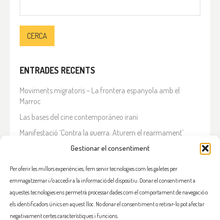
Cerca:
ENTRADES RECENTS
Moviments migratoris – La frontera espanyola amb el
Marroc
Las bases del cine contemporáneo iraní
Manifestació ‘Contra la guerra. Aturem el rearmament’
En solidaritat amb el Líban
Gestionar el consentiment
Què està passant a l’Iran?
Per oferir les millors experiències, fem servir tecnologies com les galetes per
emmagatzemar i/o accedir a la informació del dispositiu. Donar el consentiment a
COMENTARIS RECENTS
aquestes tecnologies ens permetrà processar dades com el comportament de navegació o
els identificadors únics en aquest lloc. No donar el consentiment o retirar-lo pot afectar
negativament certes característiques i funcions.