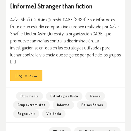
[Informe] Stranger than fiction
Azfar Shafi i Dr Asim Qureshi. CAGE [2020] Este informe es
fruto de un estudio comparativo europeo realizado por Azfar
Shafi,el Doctor Asim Qureshi y la organización CAGE, que
promueve campañas contra la discriminación. La
investigación se enfoca en las estrategias utilizadas para
luchar contra la violencia que se ejerce por parte de los grupos
[…]
Llegir més →
Documents
Estratègies lluita
França
Grup extremistes
Informe
Països Baixos
Regne Unit
Violència