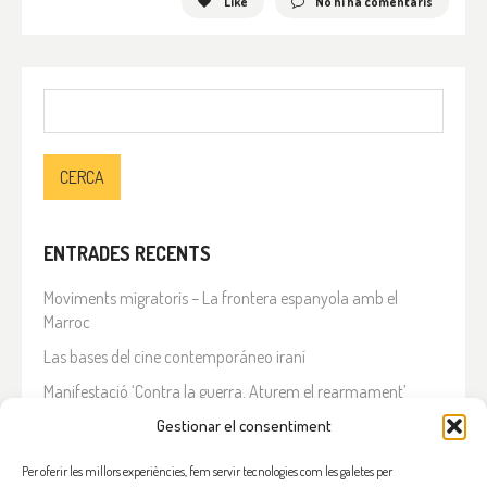
Like
No hi ha comentaris
Cerca:
ENTRADES RECENTS
Moviments migratoris – La frontera espanyola amb el
Marroc
Las bases del cine contemporáneo iraní
Manifestació ‘Contra la guerra. Aturem el rearmament’
En solidaritat amb el Líban
Gestionar el consentiment
Què està passant a l’Iran?
Per oferir les millors experiències, fem servir tecnologies com les galetes per