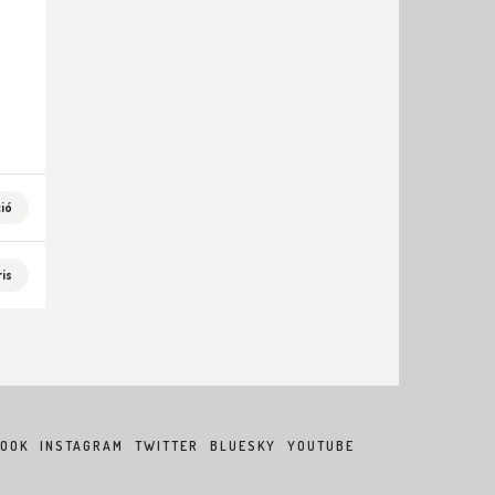
ció
is
BOOK
INSTAGRAM
TWITTER
BLUESKY
YOUTUBE