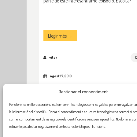
parte de este interesantísimo episodio.
Escoltar
Llegir més →
vitor
agost 17, 2019
Gestionar el consentiment
Per oferir les millors experiències, fem servir tecnologies com les galetes per emmagatzemar 
la informació del dispositiu. Donar el consentiment a aquestes tecnologies ens permetrà pr
com el comportament de navegació o els identificadors únics en aquest lloc. No donar el c
retirar-lo pot afectar negativament certes característiques i funcions.