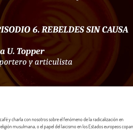
n café y charla con nosotros sobre el fenómeno de la radicalización en
 religión musulmana, o el papel del laicismo en los Estados europeos copa