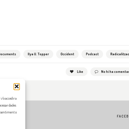
Documents
Ilya U. Topper
Occident
Podcast
Radicalitza
Like
No hi ha comentar
i/o accedir a
ocessar dades
onsentiment o
FACE