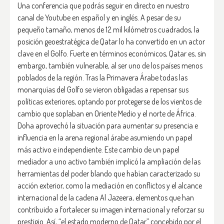
Una conferencia que podrás seguir en directo en nuestro
canal de Youtube en español y en inglés. A pesar de su
pequeño tamaño, menos de 12 mil kilómetros cuadrados, la
posición geoestratégica de Qatar lo ha convertido en un actor
clave en el Golfo. Fuerte en términos económicos, Qatar es, sin
embargo, también vulnerable, al ser uno de los países menos
poblados de la región. Tras la Primavera Árabe todas las
monarquías del Golfo se vieron obligadas a repensar sus
políticas exteriores, optando por protegerse de los vientos de
cambio que soplaban en Oriente Medio y el norte de África.
Doha aprovechó la situación para aumentar su presencia e
influencia en la arena regional árabe asumiendo un papel
más activo e independiente. Este cambio de un papel
mediador a uno activo también implicó la ampliación de las
herramientas del poder blando que habían caracterizado su
acción exterior, como la mediación en conflictos y el alcance
internacional de la cadena Al Jazeera, elementos que han
contribuido a fortalecer su imagen internacional y reforzar su
prestigio. Así, “el estado moderno de Qatar” concebido por el