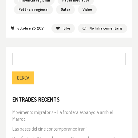
Influència regional
Paper mediador
Potència regional
Qatar
Vídeo
octubre 25, 2021
Like
No hi ha comentaris
Cerca:
ENTRADES RECENTS
Moviments migratoris – La frontera espanyola amb el
Marroc
Las bases del cine contemporáneo iraní