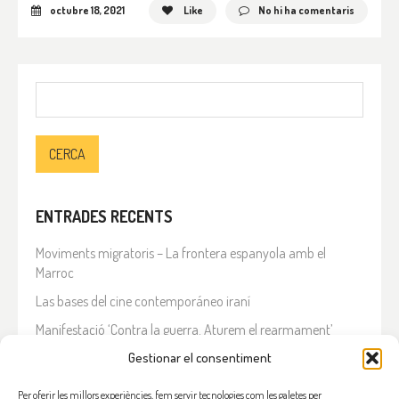
octubre 18, 2021
Like
No hi ha comentaris
Cerca:
ENTRADES RECENTS
Moviments migratoris – La frontera espanyola amb el
Marroc
Las bases del cine contemporáneo iraní
Manifestació ‘Contra la guerra. Aturem el rearmament’
En solidaritat amb el Líban
Gestionar el consentiment
Què està passant a l’Iran?
Per oferir les millors experiències, fem servir tecnologies com les galetes per