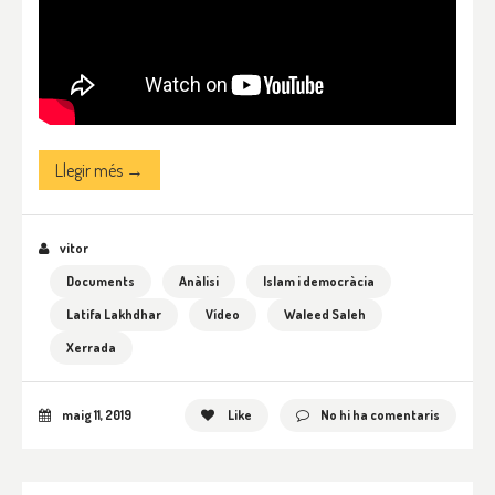
Llegir més →
vitor
Documents
Anàlisi
Islam i democràcia
Latifa Lakhdhar
Vídeo
Waleed Saleh
Xerrada
maig 11, 2019
Like
No hi ha comentaris