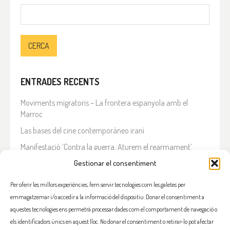
Cerca:
ENTRADES RECENTS
Moviments migratoris – La frontera espanyola amb el
Marroc
Las bases del cine contemporáneo iraní
Manifestació ‘Contra la guerra. Aturem el rearmament’
En solidaritat amb el Líban
Gestionar el consentiment
Què està passant a l’Iran?
Per oferir les millors experiències, fem servir tecnologies com les galetes per
emmagatzemar i/o accedir a la informació del dispositiu. Donar el consentiment a
COMENTARIS RECENTS
aquestes tecnologies ens permetrà processar dades com el comportament de navegació o
els identificadors únics en aquest lloc. No donar el consentiment o retirar-lo pot afectar