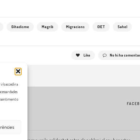
Gihadisme
Magrib
Migracions
OIET
Sahel
Like
No hi ha comentar
i/o accedir a
ocessar dades
onsentiment o
FACE
erències