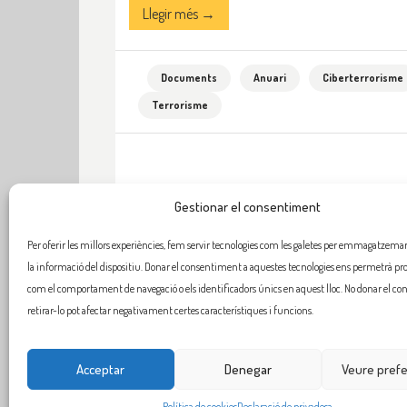
Llegir més →
Documents
Anuari
Ciberterrorisme
Terrorisme
Gestionar el consentiment
Per oferir les millors experiències, fem servir tecnologies com les galetes per emmagatzemar 
la informació del dispositiu. Donar el consentiment a aquestes tecnologies ens permetrà pr
com el comportament de navegació o els identificadors únics en aquest lloc. No donar el c
retirar-lo pot afectar negativament certes característiques i funcions.
Acceptar
Denegar
Veure pref
Política de cookies
Declaració de privadesa