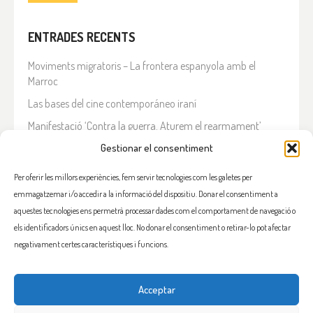
ENTRADES RECENTS
Moviments migratoris – La frontera espanyola amb el
Marroc
Las bases del cine contemporáneo iraní
Manifestació ‘Contra la guerra. Aturem el rearmament’
En solidaritat amb el Líban
Gestionar el consentiment
Què està passant a l’Iran?
Per oferir les millors experiències, fem servir tecnologies com les galetes per
emmagatzemar i/o accedir a la informació del dispositiu. Donar el consentiment a
COMENTARIS RECENTS
aquestes tecnologies ens permetrà processar dades com el comportament de navegació o
els identificadors únics en aquest lloc. No donar el consentiment o retirar-lo pot afectar
negativament certes característiques i funcions.
Acceptar