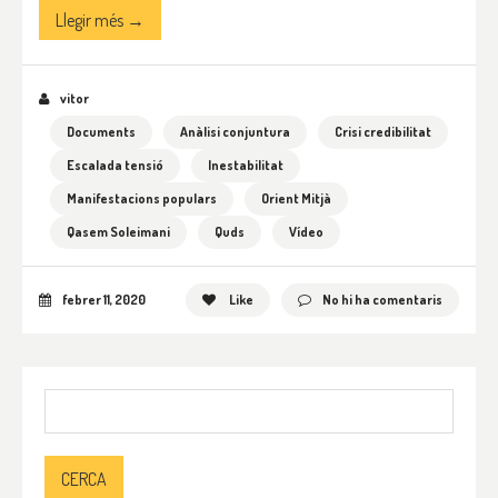
Llegir més →
vitor
Documents
Anàlisi conjuntura
Crisi credibilitat
Escalada tensió
Inestabilitat
Manifestacions populars
Orient Mitjà
Qasem Soleimani
Quds
Vídeo
febrer 11, 2020
Like
No hi ha comentaris
Cerca: