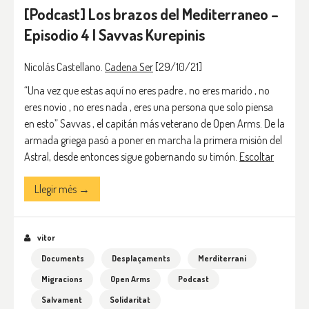
[Podcast] Los brazos del Mediterraneo –
Episodio 4 | Savvas Kurepinis
Nicolás Castellano.
Cadena Ser
[29/10/21]
“Una vez que estas aquí no eres padre , no eres marido , no
eres novio , no eres nada , eres una persona que solo piensa
en esto” Savvas , el capitán más veterano de Open Arms. De la
armada griega pasó a poner en marcha la primera misión del
Astral, desde entonces sigue gobernando su timón.
Escoltar
Llegir més →
vitor
Documents
Desplaçaments
Merditerrani
Migracions
Open Arms
Podcast
Salvament
Solidaritat