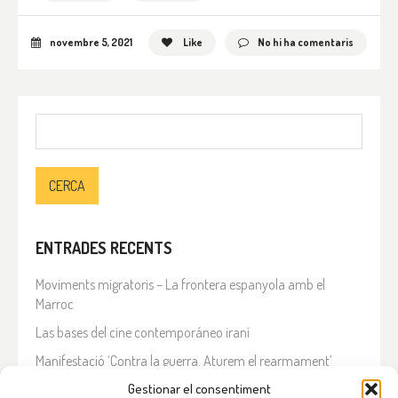
novembre 5, 2021
Like
No hi ha comentaris
Cerca:
ENTRADES RECENTS
Moviments migratoris – La frontera espanyola amb el
Marroc
Las bases del cine contemporáneo iraní
Manifestació ‘Contra la guerra. Aturem el rearmament’
En solidaritat amb el Líban
Gestionar el consentiment