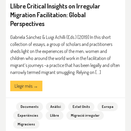
Llibre Critical Insights on Irregular
Migration Facilitation: Global
Perspectives
Gabriela Sánchez & Luigi Achilli (Eds.) [2019] In this short
collection of essays, a group of scholars and practitioners
sheds light on the experiences of the men, women and
children who around the world work in the facilitation of
migrant’s journeys –a practice that has been legally and often
narrowly termed migrant smuggling. Relying on […]
Llegir més →
Documents
Anàlisi
Estat Units
Europa
Experiències
Llibre
Migració irregular
Migracions