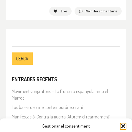
Like
No hi ha comentaris
Cerca:
ENTRADES RECENTS
Moviments migratoris – La frontera espanyola amb el
Marroc
Las bases del cine contemporáneo iraní
Manifestació ‘Contra la guerra. Aturem el rearmament’
En solidaritat amb el Líban
Gestionar el consentiment