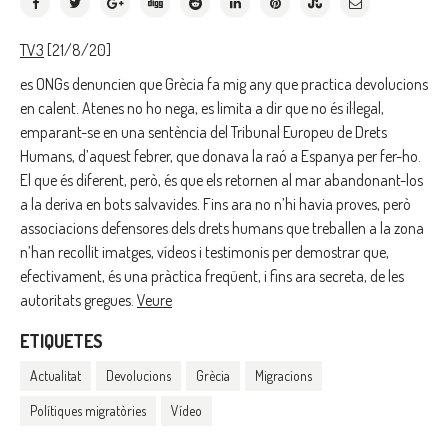
TV3
[21/8/20]
es ONGs denuncien que Grècia fa mig any que practica devolucions
en calent. Atenes no ho nega, es limita a dir que no és il·legal,
emparant-se en una sentència del Tribunal Europeu de Drets
Humans, d’aquest febrer, que donava la raó a Espanya per fer-ho.
El que és diferent, però, és que els retornen al mar abandonant-los
a la deriva en bots salvavides. Fins ara no n’hi havia proves, però
associacions defensores dels drets humans que treballen a la zona
n’han recollit imatges, vídeos i testimonis per demostrar que,
efectivament, és una pràctica freqüent, i fins ara secreta, de les
autoritats gregues.
Veure
ETIQUETES
Actualitat
Devolucions
Grècia
Migracions
Polítiques migratòries
Vídeo