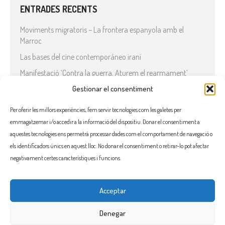
ENTRADES RECENTS
Moviments migratoris – La frontera espanyola amb el
Marroc
Las bases del cine contemporáneo iraní
Manifestació ‘Contra la guerra. Aturem el rearmament’
En solidaritat amb el Líban
Gestionar el consentiment
Què està passant a l’Iran?
Per oferir les millors experiències, fem servir tecnologies com les galetes per
emmagatzemar i/o accedir a la informació del dispositiu. Donar el consentiment a
COMENTARIS RECENTS
aquestes tecnologies ens permetrà processar dades com el comportament de navegació o
els identificadors únics en aquest lloc. No donar el consentiment o retirar-lo pot afectar
negativament certes característiques i funcions.
Acceptar
FACEBOOK
INSTAGRAM
TWITTER
BLUESKY
YOUTUBE
Denegar