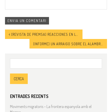
[REVISTA DE PREMSA] REACCIONES EN LA PRENSA EN ÁRABE A LOS ACUERDOS DE ISRAEL CON EMIRATOS ÁRABES Y BARÉIN
[INFORME] UN ARRAIGO SOBRE EL ALAMBRE. LA INTEGRACIÓN SOCIAL DE LA POBLACIÓN DE ORIGEN INMIGRANTE EN ESPAÑA
Cerca:
ENTRADES RECENTS
Moviments migratoris – La frontera espanyola amb el