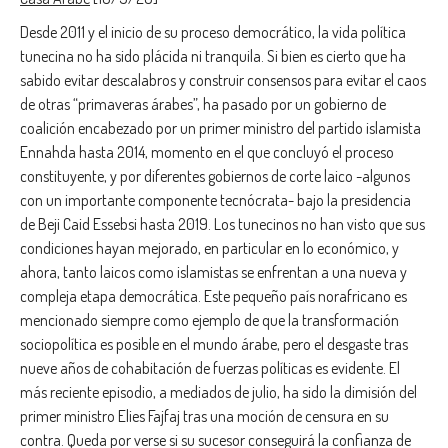
Desde 2011 y el inicio de su proceso democrático, la vida política
tunecina no ha sido plácida ni tranquila. Si bien es cierto que ha
sabido evitar descalabros y construir consensos para evitar el caos
de otras “primaveras árabes”, ha pasado por un gobierno de
coalición encabezado por un primer ministro del partido islamista
Ennahda hasta 2014, momento en el que concluyó el proceso
constituyente, y por diferentes gobiernos de corte laico -algunos
con un importante componente tecnócrata- bajo la presidencia
de Beji Caid Essebsi hasta 2019. Los tunecinos no han visto que sus
condiciones hayan mejorado, en particular en lo económico, y
ahora, tanto laicos como islamistas se enfrentan a una nueva y
compleja etapa democrática. Este pequeño país norafricano es
mencionado siempre como ejemplo de que la transformación
sociopolítica es posible en el mundo árabe, pero el desgaste tras
nueve años de cohabitación de fuerzas políticas es evidente. El
más reciente episodio, a mediados de julio, ha sido la dimisión del
primer ministro Elies Fajfaj tras una moción de censura en su
contra. Queda por verse si su sucesor conseguirá la confianza de