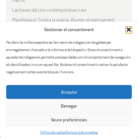
Marroc
Las bases del cine contemporáneo iraní
Manifestació ‘Contra la guerra. Aturem el rearmament’
En solidaritat amb el Líban
Gestionar el consentiment
Què està passant a l’Iran?
Per oferir les millors experiències, fem servir tecnologies com les galetes per
emmagatzemar i/o accedir a la informació del dispositiu. Donar el consentiment a
COMENTARIS RECENTS
aquestes tecnologies ens permetrà processar dades com el comportament de navegació o
els identificadors únics en aquest lloc. No donar el consentiment o retirar-lo pot afectar
negativament certes característiques i funcions.
Acceptar
FACEBOOK
INSTAGRAM
TWITTER
BLUESKY
YOUTUBE
Denegar
Veure preferències
Flama, promoure la solidaritat entre els pobles i el seu benestar
Política de cookies
Declaració de privadesa