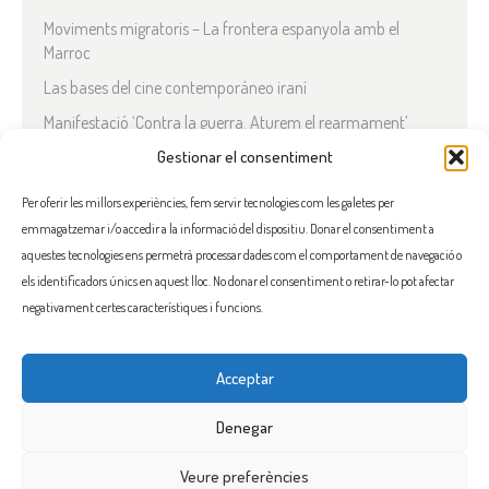
Moviments migratoris – La frontera espanyola amb el
Marroc
Las bases del cine contemporáneo iraní
Manifestació ‘Contra la guerra. Aturem el rearmament’
En solidaritat amb el Líban
Gestionar el consentiment
Què està passant a l’Iran?
Per oferir les millors experiències, fem servir tecnologies com les galetes per
emmagatzemar i/o accedir a la informació del dispositiu. Donar el consentiment a
COMENTARIS RECENTS
aquestes tecnologies ens permetrà processar dades com el comportament de navegació o
els identificadors únics en aquest lloc. No donar el consentiment o retirar-lo pot afectar
negativament certes característiques i funcions.
Acceptar
FACEBOOK
INSTAGRAM
TWITTER
BLUESKY
YOUTUBE
Denegar
Veure preferències