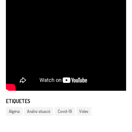
ETIQUETES
Algèria
Anàlisi situació
Covid-19
Vídeo