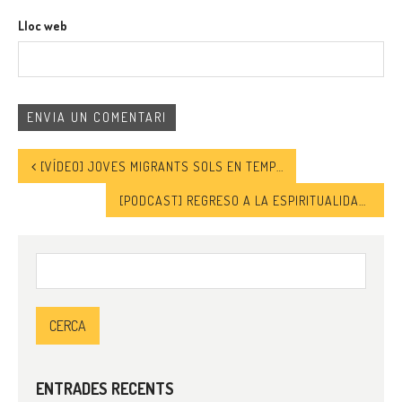
Lloc web
[VÍDEO] JOVES MIGRANTS SOLS EN TEMPS DE COVID 19
[PODCAST] REGRESO A LA ESPIRITUALIDAD. LOS CASOS DE ANDALUCÍA, CEUTA Y MELILLA, POR SOL TARRÉS
Cerca:
ENTRADES RECENTS