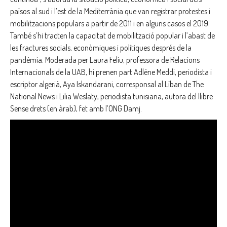
països al sud i l’est de la Mediterrània que van registrar protestes i
mobilitzacions populars a partir de 2011 i en alguns casos el 2019.
També s’hi tracten la capacitat de mobilització popular i l’abast de
les fractures socials, econòmiques i polítiques després de la
pandèmia. Moderada per Laura Feliu, professora de Relacions
Internacionals de la UAB, hi prenen part Adlène Meddi, periodista i
escriptor algerià, Aya Iskandarani, corresponsal al Líban de The
National News i Lilia Weslaty, periodista tunisiana, autora del llibre
Sense drets (en àrab), fet amb l’ONG Damj.