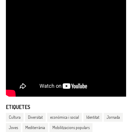
ETIQUETES
Cultura
Diversitat
econòmica i social
Identitat
Jornada
Joves
Mediterrània
Mobilitzacions populars