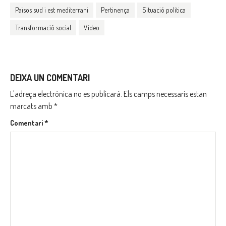
Països sud i est mediterrani
Pertinença
Situació política
Transformació social
Vídeo
DEIXA UN COMENTARI
L'adreça electrònica no es publicarà.
Els camps necessaris estan
marcats amb
*
Comentari
*