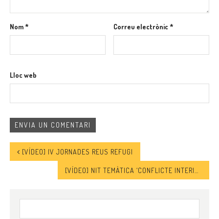
Nom
*
Correu electrònic
*
Lloc web
[VÍDEO] IV JORNADES REUS REFUGI
[VÍDEO] NIT TEMÀTICA ‘CONFLICTE INTERIOR’
Cerca: