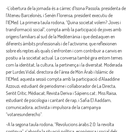
-L’obertura de la jornada és a càrrec d’Isona Passola, presidenta de
l’Ateneu Barcelonès, i Senén Florensa, president executiu de
l’IEMed. La primera taula rodona, “Quina societat volem? Joves i
transformació social”, compta amb la participació de joves amb
orígens familiars al sud de la Mediterrània i que destaquen en
diferents àmbits professionals i de l’activisme, que reflexionen
sobre els reptes als quals s’enfronten i com contribuir a canvis en
positiu a la societat actual. La conversa també gira entorn temes
com la identitat, la cultura, la pertinença i la diversitat. Moderada
per Lurdes Vidal, directora de l’àrea de Món Àrab i Islàmic de
l’IEMed, aquesta sessió compta amb la participació d’Alaaddine
Azzouzi, estudiant de periodisme i col·laborador de La Directa,
Sentit Crític, Mèdiacat, Revista Deriva i Sàpiens.cat.; Miss Raisa,
estudiant de psicologia i cantant de rap, i Safia El Aaddam,
comunicadora, activista i impulsora de la campanya
“votaresunderecho”.
-A la segona taula rodona, “Revolucions àrabs 2.0: la revolta
continua”, s’aborda la situació política, econòmica i social dels