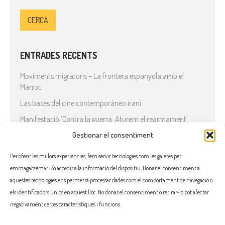
ENTRADES RECENTS
Moviments migratoris – La frontera espanyola amb el
Marroc
Las bases del cine contemporáneo iraní
Manifestació ‘Contra la guerra. Aturem el rearmament’
En solidaritat amb el Líban
Gestionar el consentiment
Què està passant a l’Iran?
Per oferir les millors experiències, fem servir tecnologies com les galetes per
emmagatzemar i/o accedir a la informació del dispositiu. Donar el consentiment a
COMENTARIS RECENTS
aquestes tecnologies ens permetrà processar dades com el comportament de navegació o
els identificadors únics en aquest lloc. No donar el consentiment o retirar-lo pot afectar
negativament certes característiques i funcions.