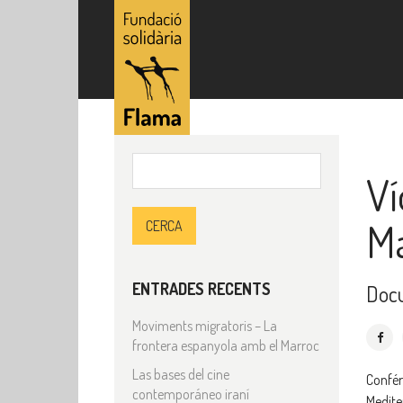
Cerca:
V
Ma
ENTRADES RECENTS
Doc
Moviments migratoris – La
frontera espanyola amb el Marroc
Las bases del cine
Confér
contemporáneo iraní
Medite