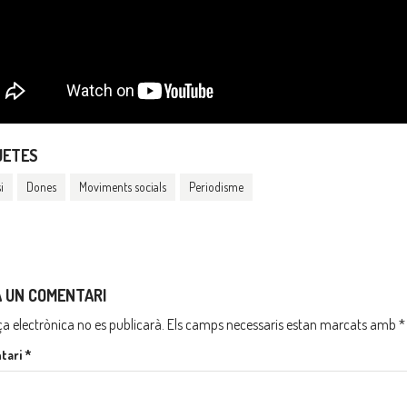
UETES
i
Dones
Moviments socials
Periodisme
A UN COMENTARI
ça electrònica no es publicarà.
Els camps necessaris estan marcats amb
*
tari
*