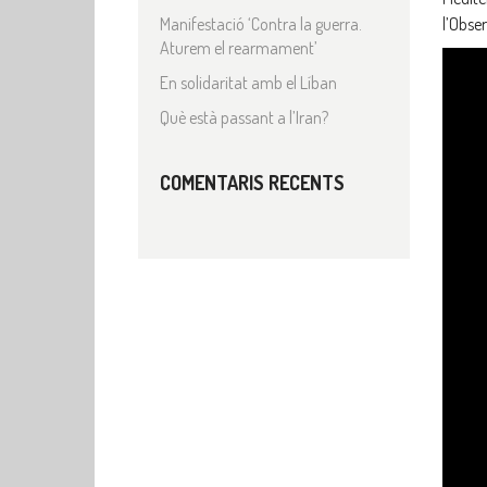
Manifestació ‘Contra la guerra.
l’Obse
Aturem el rearmament’
En solidaritat amb el Líban
Què està passant a l’Iran?
COMENTARIS RECENTS