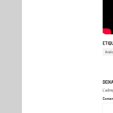
ETIQ
Anàlis
DEIX
L'adre
Comen