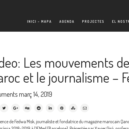
INICI – MAPA
AGENDA
PROJECTES
EL NOST
ídeo: Les mouvements d
roc et le journalisme – 
uments
març 14, 2019
ence de Fedwa Misk, journaliste et fondatrice du magazine marocain Qand
rrània 2018-2019 à l’IEMed (Barcelone). Présentée par Xavier Giró, profess