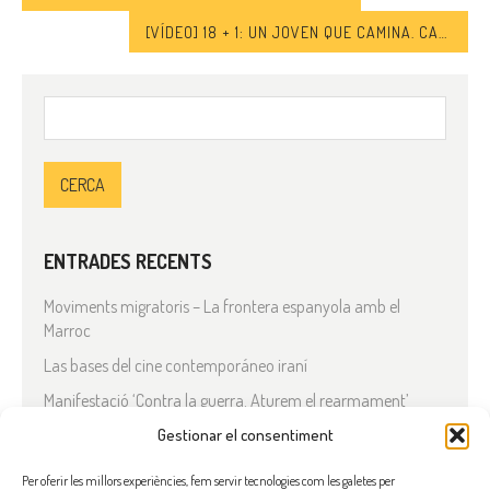
[VÍDEO] 18 + 1: UN JOVEN QUE CAMINA. CAPÍTOL 8: REFERENTS
Cerca:
ENTRADES RECENTS
Moviments migratoris – La frontera espanyola amb el
Marroc
Las bases del cine contemporáneo iraní
Manifestació ‘Contra la guerra. Aturem el rearmament’
En solidaritat amb el Líban
Gestionar el consentiment
Què està passant a l’Iran?
Per oferir les millors experiències, fem servir tecnologies com les galetes per