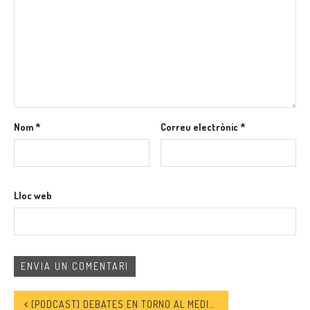
Nom
*
Correu electrònic
*
Lloc web
[PODCAST] DEBATES EN TORNO AL MEDITERRÁNEO. SESIÓN 1. ASUNTOS MIGRATORIOS