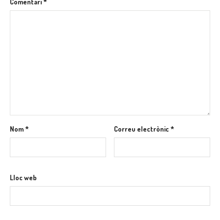
Comentari
*
Nom
*
Correu electrònic
*
Lloc web