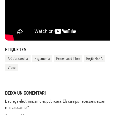
ETIQUETES
Aràbia Saudita
Hegemonia
Presentació llibre
Regió MENA
Vídeo
DEIXA UN COMENTARI
L'adreça electrònica no es publicarà.
Els camps necessaris estan
marcats amb
*