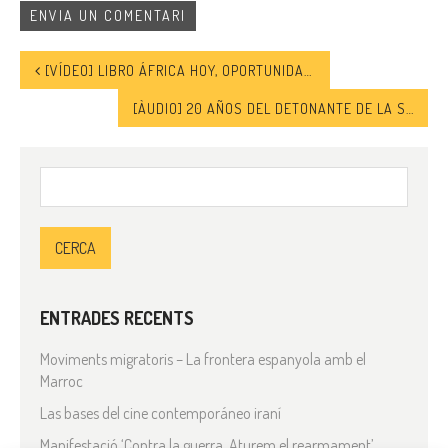
[VÍDEO] LIBRO ÁFRICA HOY, OPORTUNIDAD O AMENAZA
[ÀUDIO] 20 AÑOS DEL DETONANTE DE LA SEGUNDA INTIFADA
Cerca:
ENTRADES RECENTS
Moviments migratoris – La frontera espanyola amb el
Marroc
Las bases del cine contemporáneo iraní
Manifestació ‘Contra la guerra. Aturem el rearmament’