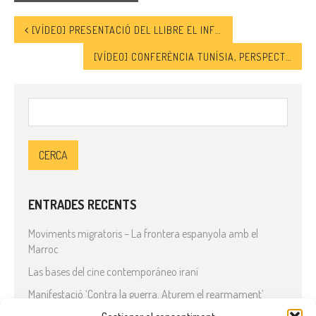
[VÍDEO] PRESENTACIÓ DEL LLIBRE EL INFIEL QUE HABITA EN MI
[VÍDEO] CONFERÈNCIA TUNÍSIA, PERSPECTIVES DE FUTUR DES DE LA VISIÓ FEMINISTA
Cerca:
ENTRADES RECENTS
Moviments migratoris – La frontera espanyola amb el
Marroc
Las bases del cine contemporáneo iraní
Manifestació ‘Contra la guerra. Aturem el rearmament’