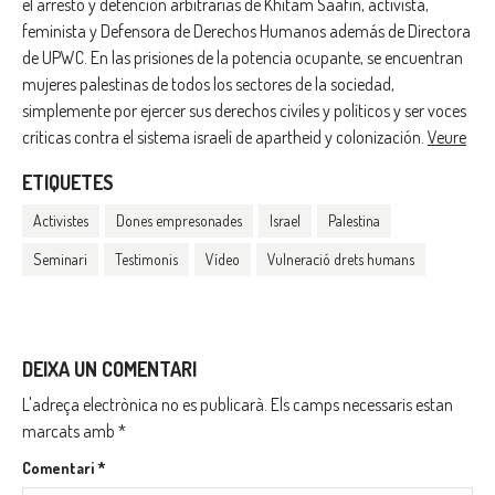
el arresto y detención arbitrarias de Khitam Saafin, activista,
feminista y Defensora de Derechos Humanos además de Directora
de UPWC. En las prisiones de la potencia ocupante, se encuentran
mujeres palestinas de todos los sectores de la sociedad,
simplemente por ejercer sus derechos civiles y políticos y ser voces
críticas contra el sistema israelí de apartheid y colonización.
Veure
ETIQUETES
Activistes
Dones empresonades
Israel
Palestina
Seminari
Testimonis
Vídeo
Vulneració drets humans
DEIXA UN COMENTARI
L'adreça electrònica no es publicarà.
Els camps necessaris estan
marcats amb
*
Comentari
*