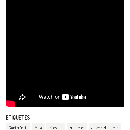
ETIQUETES
Conferència
ética
Filosofia
Fronteres
Joseph H. Carens