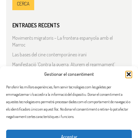
ENTRADES RECENTS
Moviments migratoris – La frontera espanyola amb el
Marroc
Las bases del cine contemporáneo iraní
Manifestació ‘Contra la guerra. Aturem el rearmament’
En solidaritat amb el Líban
Gestionar el consentiment
Què està passant a l’Iran?
Per oferir les millors experiències, fem servir tecnologies com les galetes per
emmagatzemar i/o accedir a la informació del dispositiu. Donar el consentiment a
COMENTARIS RECENTS
aquestes tecnologies ens permetrà processar dades com el comportament de navegació o
els identificadors únics en aquest lloc. No donar el consentiment o retirar-lo pot afectar
negativament certes característiques i funcions.
Acceptar