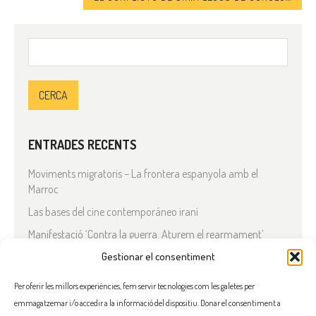
Cerca:
ENTRADES RECENTS
Moviments migratoris – La frontera espanyola amb el
Marroc
Las bases del cine contemporáneo iraní
Manifestació ‘Contra la guerra. Aturem el rearmament’
En solidaritat amb el Líban
Gestionar el consentiment
Què està passant a l’Iran?
Per oferir les millors experiències, fem servir tecnologies com les galetes per
emmagatzemar i/o accedir a la informació del dispositiu. Donar el consentiment a