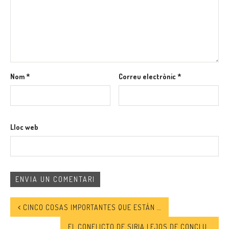
Nom
*
Correu electrònic
*
Lloc web
CINCO COSAS IMPORTANTES QUE ESTÁN PASANDO EN EL MUNDO ÁRABE
EL CONFLICTO DE SIRIA LEJOS DE CONCLUIR