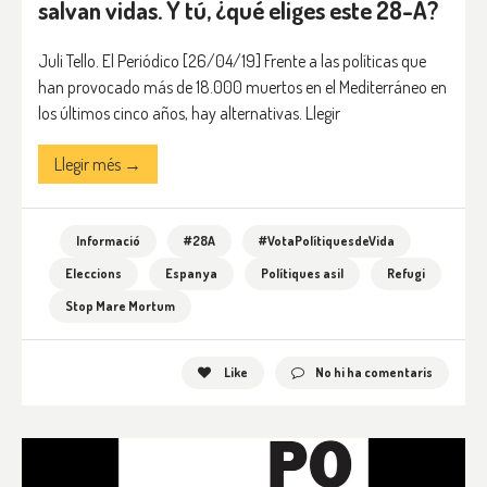
salvan vidas. Y tú, ¿qué eliges este 28-A?
Juli Tello. El Periódico [26/04/19] Frente a las políticas que
han provocado más de 18.000 muertos en el Mediterráneo en
los últimos cinco años, hay alternativas. Llegir
Llegir més →
Informació
#28A
#VotaPolítiquesdeVida
Eleccions
Espanya
Polítiques asil
Refugi
Stop Mare Mortum
Like
No hi ha comentaris