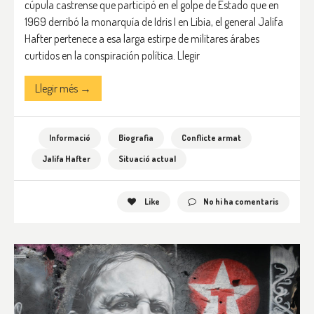
cúpula castrense que participó en el golpe de Estado que en
1969 derribó la monarquía de Idris I en Libia, el general Jalifa
Hafter pertenece a esa larga estirpe de militares árabes
curtidos en la conspiración política. Llegir
Llegir més →
Informació
Biografia
Conflicte armat
Jalifa Hafter
Situació actual
Like
No hi ha comentaris