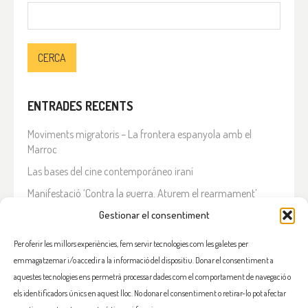
Cerca:
ENTRADES RECENTS
Moviments migratoris – La frontera espanyola amb el
Marroc
Las bases del cine contemporáneo iraní
Manifestació ‘Contra la guerra. Aturem el rearmament’
En solidaritat amb el Líban
Gestionar el consentiment
Què està passant a l’Iran?
Per oferir les millors experiències, fem servir tecnologies com les galetes per
emmagatzemar i/o accedir a la informació del dispositiu. Donar el consentiment a
COMENTARIS RECENTS
aquestes tecnologies ens permetrà processar dades com el comportament de navegació o
els identificadors únics en aquest lloc. No donar el consentiment o retirar-lo pot afectar