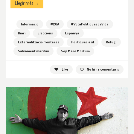
Llegir més →
Informació
#28A
#VotaPolítiquesdeVida
Diari
Eleccions
Espanya
Externalització fronteres
Polítiques asil
Refugi
Salvament marítim
Sop Mare Mortum
Like
No hi ha comentaris