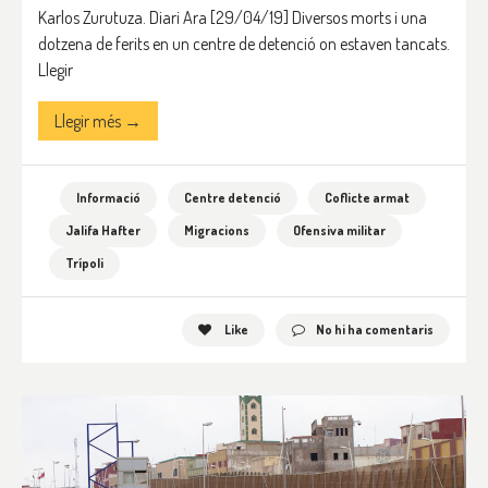
Karlos Zurutuza. Diari Ara [29/04/19] Diversos morts i una
dotzena de ferits en un centre de detenció on estaven tancats.
Llegir
Llegir més →
Informació
Centre detenció
Coflicte armat
Jalifa Hafter
Migracions
Ofensiva militar
Trípoli
Like
No hi ha comentaris