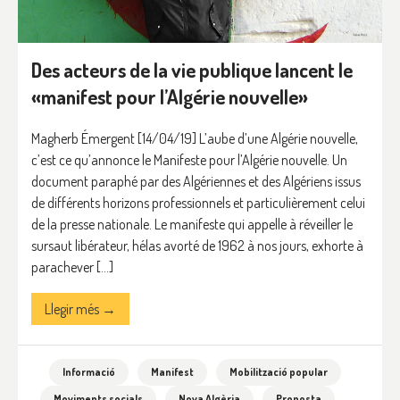
Des acteurs de la vie publique lancent le
«manifest pour l’Algérie nouvelle»
Magherb Émergent [14/04/19] L’aube d’une Algérie nouvelle,
c’est ce qu’annonce le Manifeste pour l’Algérie nouvelle. Un
document paraphé par des Algériennes et des Algériens issus
de différents horizons professionnels et particulièrement celui
de la presse nationale. Le manifeste qui appelle à réveiller le
sursaut libérateur, hélas avorté de 1962 à nos jours, exhorte à
parachever […]
Llegir més →
Informació
Manifest
Mobilització popular
Moviments socials
Nova Algèria
Proposta