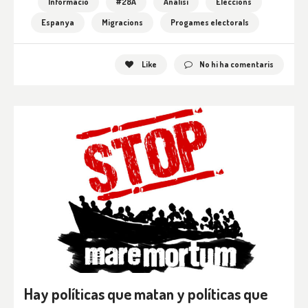
Informació
#28A
Anàlisi
Eleccions
Espanya
Migracions
Progames electorals
Like
No hi ha comentaris
Hay políticas que matan y políticas que