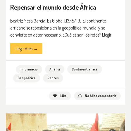
Repensar el mundo desde África
Beatriz Mesa García. Es Global [13/5/19] El continente
africano se reposiciona en la geopolítica mundial y se
convierte en actor necesario. ¿Cuáles son los retos? Llegir
Llegir més →
Informació
Anàlisi
Continent africà
Geopolítica
Reptes
Like
No hi ha comentaris