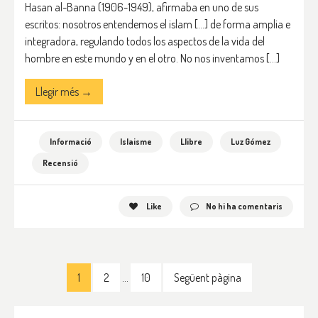
Hasan al-Banna (1906-1949), afirmaba en uno de sus
escritos: nosotros entendemos el islam […] de forma amplia e
integradora, regulando todos los aspectos de la vida del
hombre en este mundo y en el otro. No nos inventamos […]
Llegir més →
Informació
Islaisme
Llibre
Luz Gómez
Recensió
Like
No hi ha comentaris
1
2
…
10
Següent pàgina